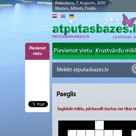
Piektdiena, 7. Augusts, 2026
Madars, Alfrēds, Fredis
info@atputasbazes.lv
Pievienot
Pievienot vietu
Krustvārdu mīk
vietu
Paeglis
Saglabāt mīklu, pārbaudīt burtus var tikai re
1
4
5