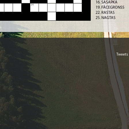
16. SASAPKA
34
19. FĀCEGRONSS
22. RASTAS
25. NAGTAS
26. AKAVODO
27. GISNA
30. TAKSA
31. TĀLAS
Tweets