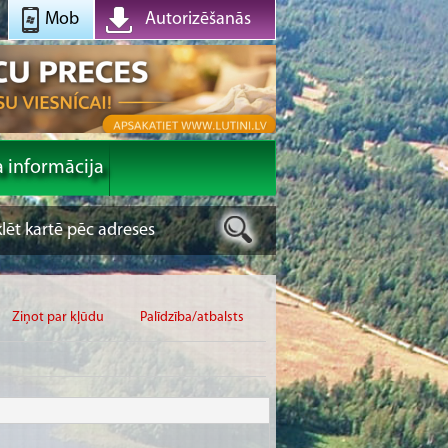
Mob
Autorizēšanās
a informācija
Ziņot par kļūdu
Palīdzība/atbalsts