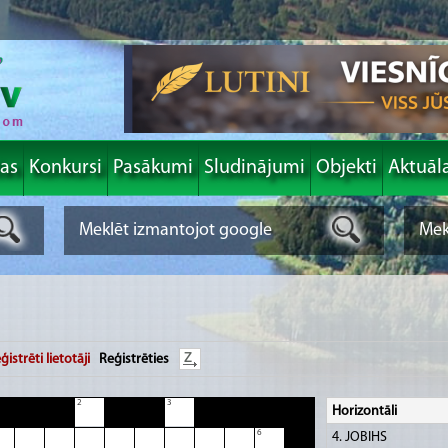
las
Konkursi
Pasākumi
Sludinājumi
Objekti
Aktuāl
ģistrēti lietotāji
Reģistrēties
2
3
Horizontāli
6
4. JOBIHS