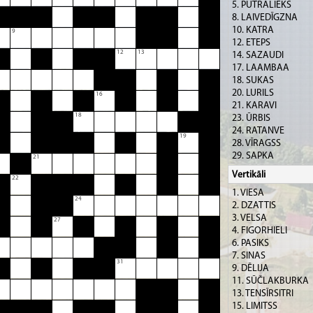
5. PUTRALIEKS
8. LAIVEDĪGZNA
10. KATRA
9
12. ETEPS
12
13
14. SAZAUDI
17. LAAMBAA
18. SUKAS
20. LURILS
16
21. KARAVI
18
23. ŪRBIS
24. RATANVE
19
28. VĪRAGSS
29. SAPKA
21
31. TRISA
Vertikāli
22
32. NĀZUTIKTAIS
1. VIESA
33. MADAMARETS
24
2. DZATTIS
34. SUDALS
3. VELSA
27
4. FIGORHIELI
6. PASIKS
7. SINAS
31
9. DĒLIJA
11. SŪČLAKBURKA
13. TENSĪRSITRI
15. LIMITSS