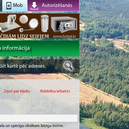
Mob
Autorizēšanās
a informācija
Ziņot par kļūdu
Palīdzība/atbalsts
liela un spēcīga cilvēkam līdzīga būtne.