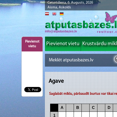
Ceturtdiena, 6. Augusts, 2026
Aisma, Askolds
info@atputasbazes.lv
Pievienot
Pievienot vietu
Krustvārdu mīk
vietu
Agave
Saglabāt mīklu, pārbaudīt burtus var tikai re
A
B
C
D
1