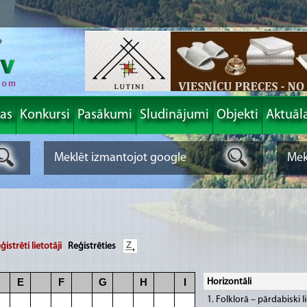
las
Konkursi
Pasākumi
Sludinājumi
Objekti
Aktuāl
ģistrēti lietotāji
Reģistrēties
E
F
G
H
I
Horizontāli
1. Folklorā – pārdabiski 