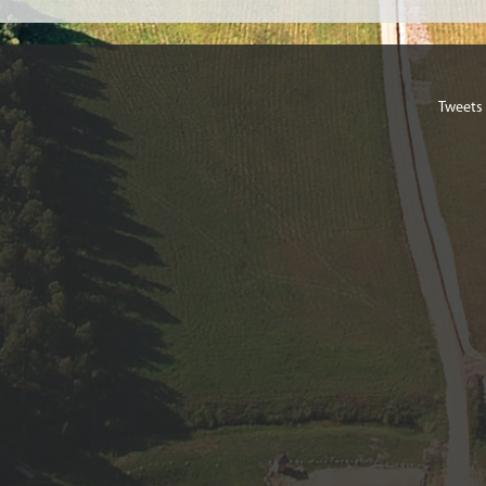
E. Plēsīgs sermuļu dzimta
E. Butānas galvaspilsēta.
F. Kaklasaite, kam ir sasi
F. Neliels, spīdīgs priekš
G. Mazliet slapja.
G. Upe Lietuvā un Latvijā
Tweets
G. Pirts krāsns akmeņi.
H. Ganas galvaspilsēta.
H. Nokrišņi ledus graudu
H. Cirka mākslinieks.
I. Neliels zirgu dzimtas 
I. Pašreizējais Liepājas p
I. Skice.