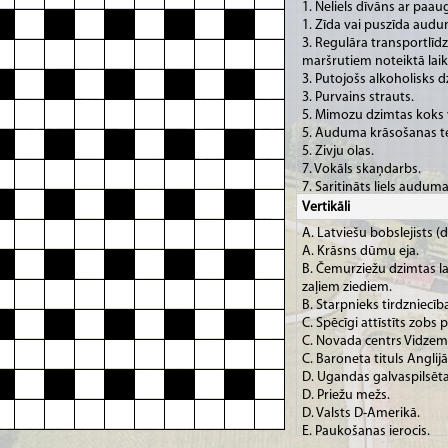
1. Neliels dīvāns ar paau
1. Zīda vai puszīda audu
3. Regulāra transportlīd
maršrutiem noteiktā laik
3. Putojošs alkoholisks d
3. Purvains strauts.
5. Mimozu dzimtas koks 
5. Auduma krāsošanas t
5. Zivju olas.
7. Vokāls skaņdarbs.
7. Saritināts liels audum
7. Šūtā izstrādājumā iev
Vertikāli
9. Aizdedzināšanai lietoj
A. Latviešu bobslejists (d
uzliesmojošu vielu vienā 
A. Krāsns dūmu eja.
9. Vītolu dzimtas lapu ko
B. Čemurziežu dzimtas la
9. Liela saldūdens zivs b
zaļiem ziediem.
11. Darīt to, ko kāds liek,
B. Starpnieks tirdzniecīb
11. Ķīmiskais elements –
C. Spēcīgi attīstīts zobs
galvenokārt grafīta un d
C. Novada centrs Vidzem
13. Saliekamas brilles ar 
C. Baroneta tituls Anglijā
13. Sīku, jaunu koku mež
D. Ugandas galvaspilsēta
13. Precētu sieviešu cepu
D. Priežu mežs.
15. Ar elpošanu saistītas
D. Valsts D-Amerikā.
15. Latviešu skeletonists
E. Paukošanas ierocis.
15. Ciemiņš.