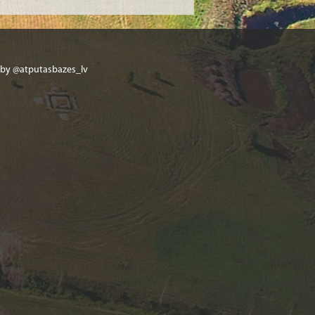
s dzīvnieks.
etas lentes veids.
mets (piem., plāksnīte, ripiņa).
.
 by @atputasbazes_lv
 veidā.
dzīvnieks ar garām ausīm.
ilsētas mērs.