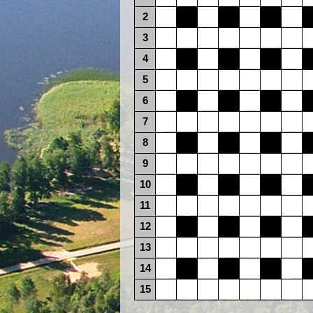
2
3
4
5
6
7
8
9
10
11
12
13
14
15