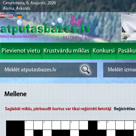
Ceturtdiena, 6. Augusts, 2026
Aisma, Askolds
info@atputasbazes.lv
Pievienot vietu
Krustvārdu mīklas
Konkursi
Pasāk
Mellene
Saglabāt mīklu, pārbaudīt burtus var tikai reģistrēti lietotāji
Reģistrēties
1
2
3
4
5
6