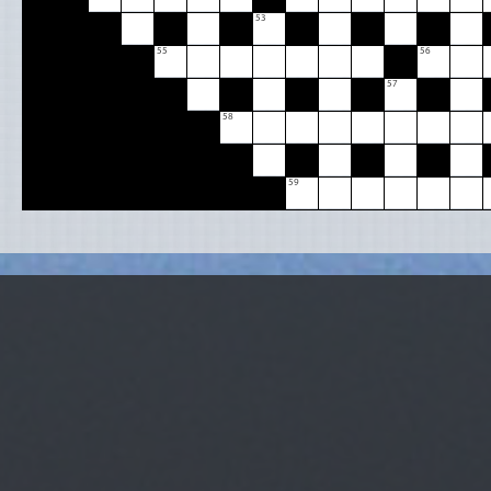
53
55
56
57
58
59