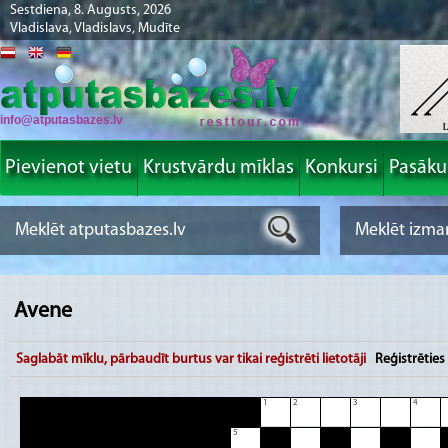
Sestdiena, 8. Augusts, 2026
Vladislava, Vladislavs, Mudīte
info@atputasbazes.lv
Pievienot vietu
Krustvārdu mīklas
Konkursi
Pasāk
Avene
Saglabāt mīklu, pārbaudīt burtus var tikai reģistrēti lietotāji
Reģistrēties
1
2
3
4
5