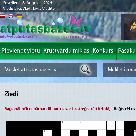
Sestdiena, 8. Augusts, 2026
Vladislava, Vladislavs, Mudīte
info@atputasbazes.lv
Pievienot vietu
Krustvārdu mīklas
Konkursi
Pasāk
Ziedi
Saglabāt mīklu, pārbaudīt burtus var tikai reģistrēti lietotāji
Reģistrēties
1
2
3
4
5
6