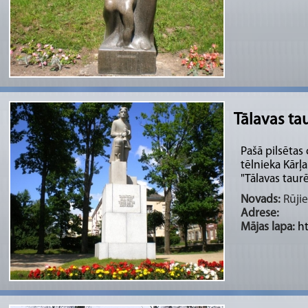
Tālavas ta
Pašā pilsētas
tēlnieka Kārļ
"Tālavas taurēt
Novads:
Rūjie
Adrese:
Mājas lapa:
ht