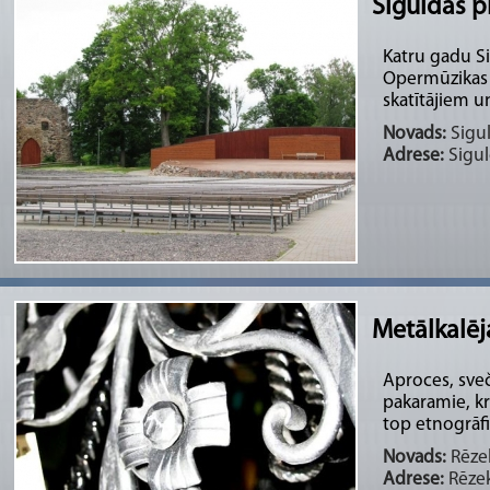
Siguldas p
Katru gadu Si
Opermūzikas s
skatītājiem un
Novads:
Sigul
Adrese:
Sigu
Metālkalēj
Aproces, sveč
pakaramie, kr
top etnogrāfis
Novads:
Rēzek
Adrese:
Rēzek