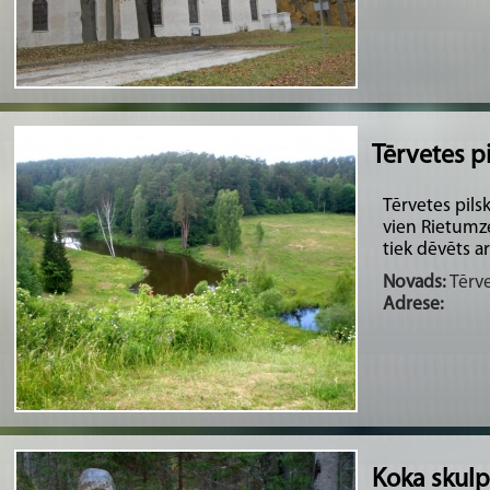
Tērvetes pi
Tērvetes pils
vien Rietumze
tiek dēvēts ar
Novads:
Tērve
Adrese:
Koka skulp