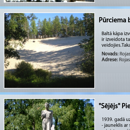
Pūrciema 
Baltā kāpa iz
ir izveidota t
veidojies.Tak
Novads:
Rojas
Adrese:
Rojas
"Sējējs" Pi
1939. gadā uz
- jauneklis ar