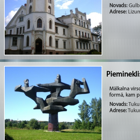
Novads:
Gulbe
Adrese:
Lizum
Pieminekli
Mālkalna virs
formā, kam p
Novads:
Tukum
Adrese:
Tukum