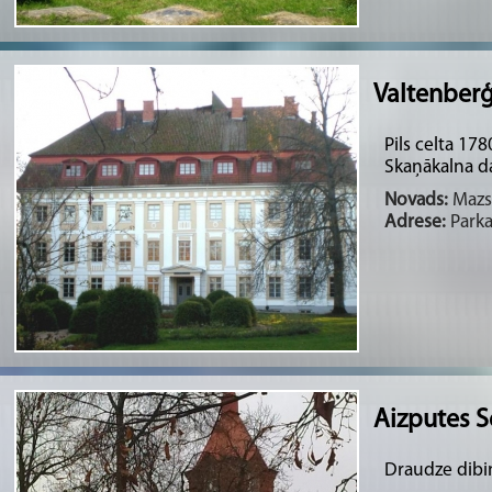
Valtenberģ
Pils celta 1
Skaņākalna d
Novads:
Mazsa
Adrese:
Parka
Aizputes S
Draudze dibi