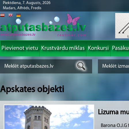
Piektdiena, 7. Augusts, 2026
Madars, Alfrēds, Fredis
info@atputasbazes.lv
Pievienot vietu
Krustvārdu mīklas
Konkursi
Pasāk
Apskates objekti
Lizuma mu
Barona O.J.G f