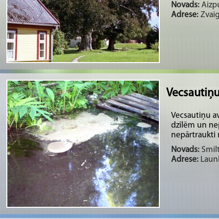
Novads:
Aizpu
Adrese:
Zvaig
Vecsautiņu
Vecsautiņu a
dzīlēm un ne
nepārtraukti
Novads:
Smilt
Adrese:
Launk