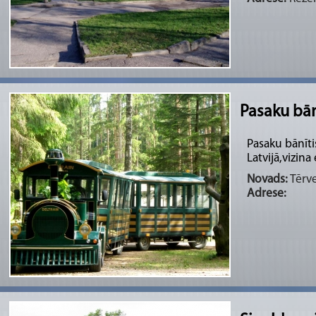
Pasaku bān
Pasaku bānīti
Latvijā,vizina
Novads:
Tērve
Adrese: