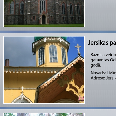
Jersikas p
Baznīca veid
gatavotas Ode
gadā.
Novads:
Līvān
Adrese:
Jersi