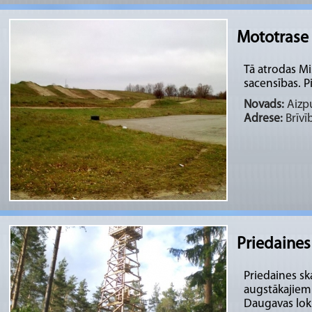
Mototrase 
Tā atrodas Mi
sacensības. P
Novads:
Aizpu
Adrese:
Brīvīb
Priedaines
Priedaines sk
augstākajiem 
Daugavas lok