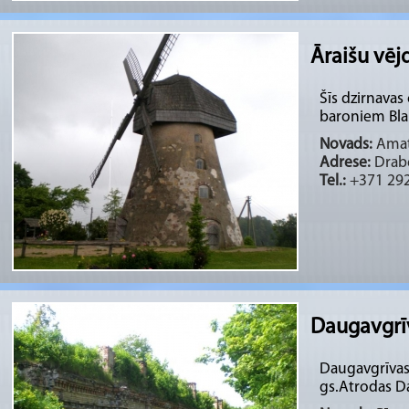
Āraišu vēj
Šīs dzirnavas
baroniem Bl
Novads:
Amata
Adrese:
Drabe
Tel.:
+371 29
Daugavgrīv
Daugavgrīvas 
gs.Atrodas Da