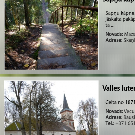
Sapņu kāpnes
jāskaita pakāp
ta ...
Novads:
Mazsa
Adrese:
Skaņk
Valles lut
Celta no 1871
Novads:
Vecum
Adrese:
Bausk
Tel.:
+371 65