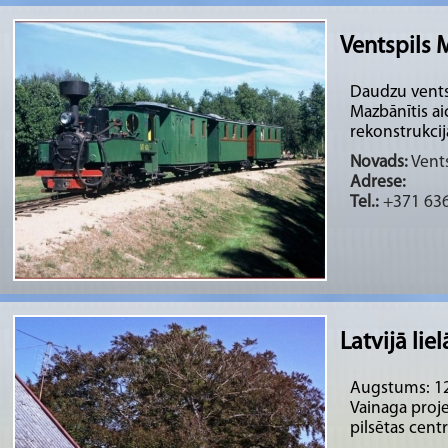
Ventspils 
Daudzu ventsp
Mazbānītis ai
rekonstrukcija
Novads:
Vents
Adrese:
Tel.:
+371 63
Latvijā li
Augstums: 12
Vainaga proje
pilsētas centr