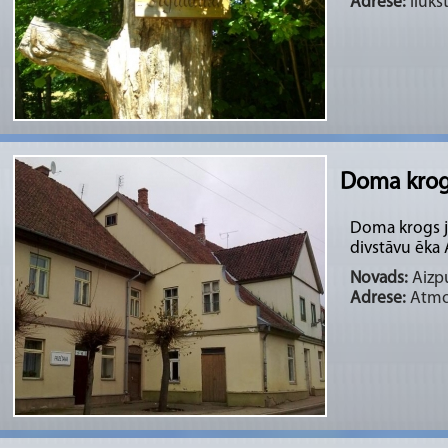
Adrese:
Ilūks
Doma krogs
Doma krogs je
divstāvu ēka 
Novads:
Aizpu
Adrese:
Atmod