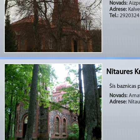
Novads:
Aizpu
Adrese:
Kalve
Tel.:
2920324
Nītaures K
Šīs baznīcas
Novads:
Amata
Adrese:
Nītau