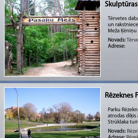
Skulptūras
Tērvetes daba
un rakstniece
Meža Ķēniņu a
Novads:
Tērve
Adrese:
Rēzeknes F
Parku Rēzeknē
atrodas dīķis
Strūklaka tumš
Novads:
Rēzek
Adrese:
Rēzek