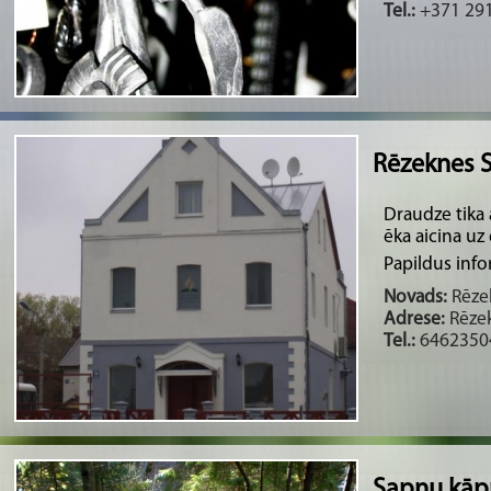
Tel.:
+371 29
Rēzeknes S
Draudze tika
ēka aicina uz
Papildus info
Novads:
Rēzek
Adrese:
Rēzek
Tel.:
6462350
Sapņu kāp