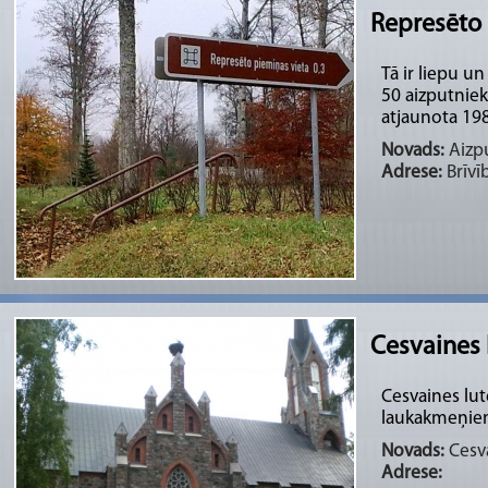
Represēto 
Tā ir liepu u
50 aizputnieku
atjaunota 198
Novads:
Aizpu
Adrese:
Brīvīb
Cesvaines 
Cesvaines lut
laukakmeņiem
Novads:
Cesva
Adrese: