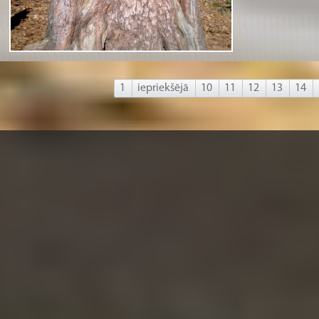
1
iepriekšējā
10
11
12
13
14