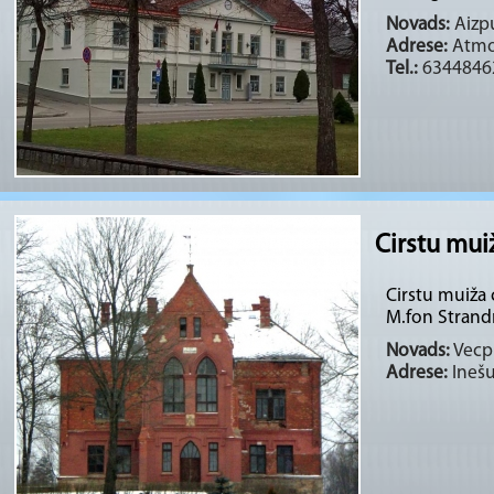
Novads:
Aizpu
Adrese:
Atmod
Tel.:
6344846
Cirstu mui
Cirstu muiža 
M.fon Strand
Novads:
Vecpi
Adrese:
Inešu