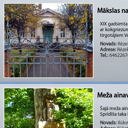
Mākslas n
XIX gadsimta 
ar kokgriezu
tirgotājiem V
Novads:
Rēzek
Adrese:
Rēzek
Tel.:
6462267
Meža ainavu
Šajā meža ain
Sprīdīša taka
Novads:
Ilūks