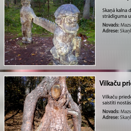
Skaņā kalna d
strādīguma un
Novads:
Mazsa
Adrese:
Skaņk
Vilkaču pr
Vilkaču pried
saistīti nostā
Novads:
Mazsa
Adrese:
Skaņk