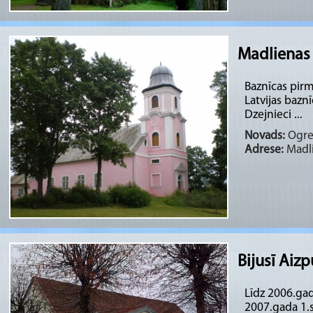
Madlienas 
Baznīcas pirm
Latvijas bazn
Dzejnieci ...
Novads:
Ogres
Adrese:
Madli
Bijusī Aiz
Līdz 2006.ga
2007.gada 1.