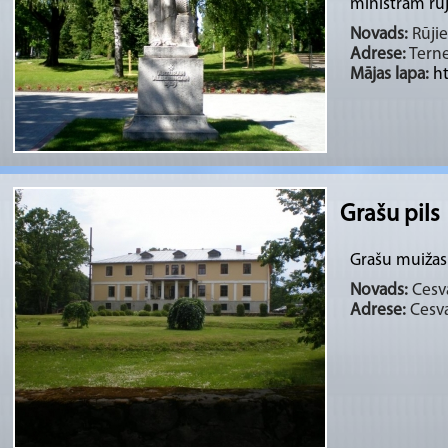
ministram rūji
Novads:
Rūjie
Adrese:
Terne
Mājas lapa:
ht
Grašu pils
Grašu muižas 
Novads:
Cesva
Adrese:
Cesva