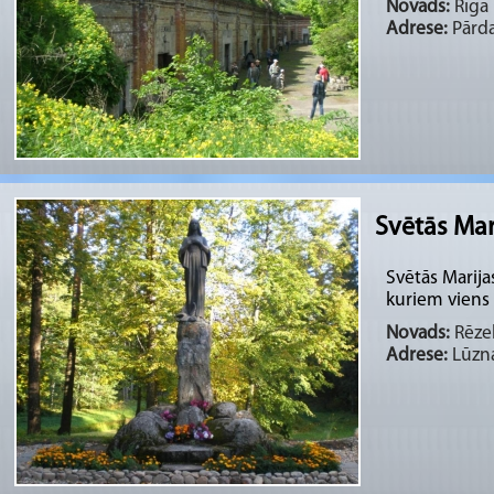
Novads:
Rīga 
Adrese:
Pārda
Svētās Mar
Svētās Marijas
kuriem viens 
Novads:
Rēzek
Adrese:
Lūzna