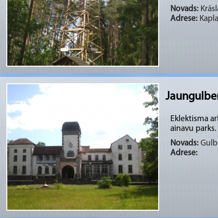
Novads:
Krāsl
Adrese:
Kapla
Jaungulbe
Eklektisma ar
ainavu parks.
Novads:
Gulbe
Adrese: