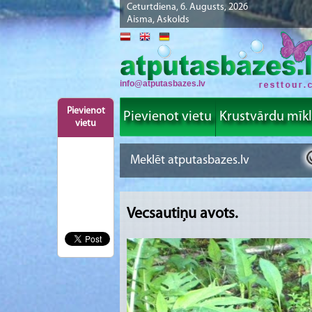
Ceturtdiena, 6. Augusts, 2026
Aisma, Askolds
info@atputasbazes.lv
Pievienot
Pievienot vietu
Krustvārdu mīk
vietu
Vecsautiņu avots.