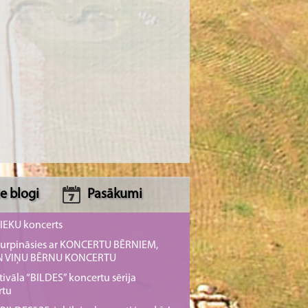
e blogi
Pasākumi
NIEKU koncerts
s turpināsies ar KONCERTU BĒRNIEM,
UN VIŅU BĒRNU KONCERTU
tivāla “BILDES” koncertu sērija
rtu