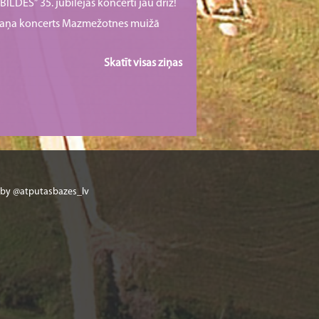
ILDES” 35. jubilejas koncerti jau drīz!
rmaņa koncerts Mazmežotnes muižā
Skatīt visas ziņas
 by @atputasbazes_lv