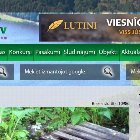
las
Konkursi
Pasākumi
Sludinājumi
Objekti
Aktuāl
Reizes skatīts: 10986