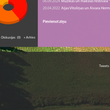
06.09.2024
Mūzikas un mākslas festivāla “B
20.04.2022
Aijas Vītoliņas un Aivara He
Pievienot ziņu
» Diskusijas (0)
» Arhīvs
Tweets