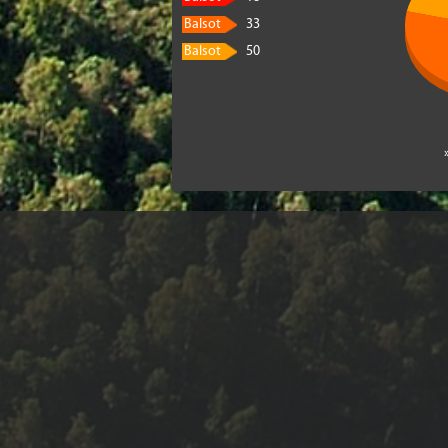
Balsot
33
Balsot
50