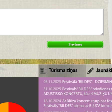
Pievienot
Tūrisma ziņas
Jaunāki
05.11.2025
Festivālā “BILDES” - DZIESMI
31.10.2025
Festivāls “BILDES” brīvdienā
AKUSTISKO KONCERTU, kā arī MŪZIĶU 
18.10.2024
Ar Blūza koncertu turpinās fes
Festivāls “BILDES” aicina uz BLŪZA konce