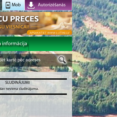
Mob
Autorizēšanās
a informācija
SLUDINĀJUMI
Nav neviena sludinājuma.