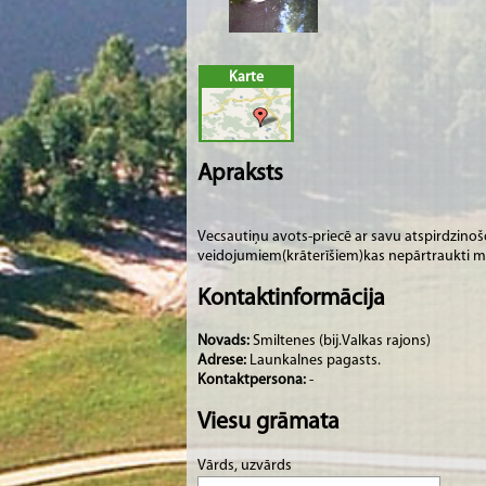
Karte
Apraksts
Vecsautiņu avots-priecē ar savu atspirdzin
veidojumiem(krāterīšiem)kas nepārtraukti m
Kontaktinformācija
Novads:
Smiltenes (bij.Valkas rajons)
Adrese:
Launkalnes pagasts.
Kontaktpersona:
-
Viesu grāmata
Vārds, uzvārds