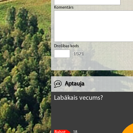
Komentārs
Drošības kods
Aptauja
Labākais vecums?
Balsot
18