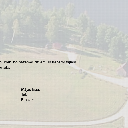
ošo ūdeni no pazemes dzīlēm un neparastajiem
utuļo.
Mājas lapa:
-
Tel.:
E-pasts:
-