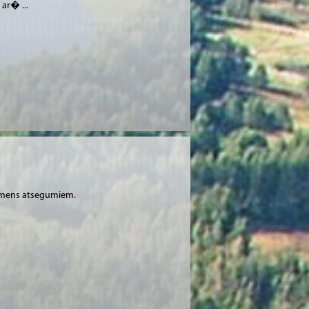
 ar� ...
akmens atsegumiem.