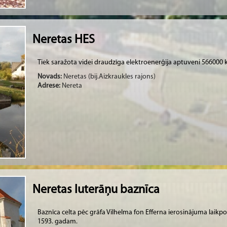
Neretas HES
Tiek saražota videi draudzīga elektroenerģija aptuveni 566000
Novads:
Neretas (bij.Aizkraukles rajons)
Adrese:
Nereta
Neretas luterāņu baznīca
Baznīca celta pēc grāfa Vilhelma fon Efferna ierosinājuma laikp
1593. gadam.