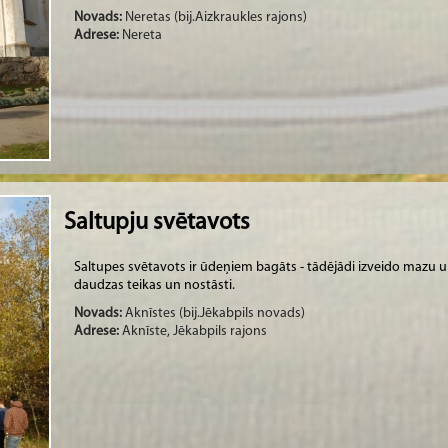
Novads:
Neretas (bij.Aizkraukles rajons)
Adrese:
Nereta
Saltupju svētavots
Saltupes svētavots ir ūdeņiem bagāts - tādējādi izveido mazu upīt
daudzas teikas un nostāsti.
Novads:
Aknīstes (bij.Jēkabpils novads)
Adrese:
Aknīste, Jēkabpils rajons