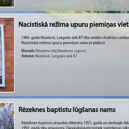
Nacistiskā režīma upuru piemiņas viet
1965. gadā Rēzeknē, Latgales ielā 87 tika atklāts Audriņu sādžas
Nacistiskā režīma upuru piemiņas vieta ar plāksni
Novads:
Rēzekne (bij.Rēzeknes rajons)
Adrese:
Rēzeknē, Latgales ielā 87
Rēzeknes baptistu lūgšanas nams
Rēzeknes baptistu draudze dibināta 1921. gadā un darbojās līd
1992. gadā tika atjaunota. Dievkalpojumi notiek svētdienās plkst. 