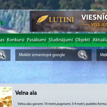
las
Konkursi
Pasākumi
Sludinājumi
Objekti
Aktuāl
Velna ala
Velna alas garums 16 metri,augstums 3-4 metri, pudeles forma. 