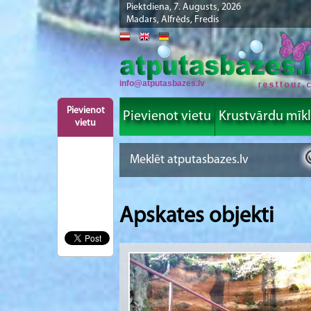
Piektdiena, 7. Augusts, 2026
Madars, Alfrēds, Fredis
info@atputasbazes.lv
Pievienot
Pievienot vietu
Krustvārdu mīk
vietu
Apskates objekti