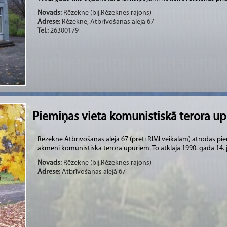
Novads:
Rēzekne (bij.Rēzeknes rajons)
Adrese:
Rēzekne, Atbrīvošanas aleja 67
Tel.:
26300179
Piemiņas vieta komunistiskā terora u
Rēzeknē Atbrīvošanas alejā 67 (pretī RIMI veikalam) atrodas pie
akmeni komunistiskā terora upuriem. To atklāja 1990. gada 14. j
Novads:
Rēzekne (bij.Rēzeknes rajons)
Adrese:
Atbrīvošanas alejā 67