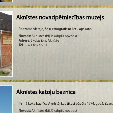
Aknīstes novadpētniecības muzejs
Redzama vietējo, Sēļu etnogrāfisko lietu apskate.
Novads:
Aknīstes (bij.Jēkabpils novads)
Adrese:
Skolas iela, Aknīste
Tel.:
+371 65237751
Aknīstes katoļu baznīca
Pirmā koka baznīca Aknīstē, kas tikusi būvēta 1774. gadā. Zvana
Novads:
Aknīstes (bij.Jēkabpils novads)