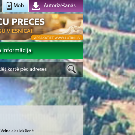
Mob
Autorizēšanās
a informācija
Velna alas iekšienē