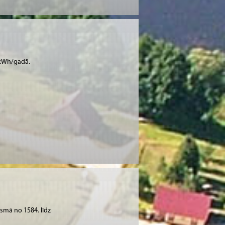
 kWh/gadā.
osmā no 1584. līdz