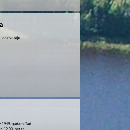
a
 iedzīvotāju
z 1949. gadam. Tad
12.00, bet tr ...