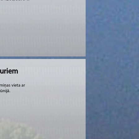
puriem
miņas vieta ar
ūnijā.