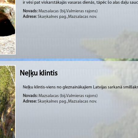
ir vēsi pat viskarstākajās vasaras dienās, tāpēc šo alas daļu sauc
Novads:
Mazsalacas (bij.Valmieras rajons)
Adrese:
Skaņkalnes pag.,Mazsalacas nov.
Neļķu klintis
Neļķu klintis-viens no gleznainākajiem Latvijas sarkanā smilš
Novads:
Mazsalacas (bij.Valmieras rajons)
Adrese:
Skaņkalnes pag.,Mazsalacas nov.