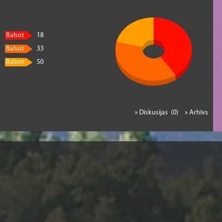
Balsot
18
Balsot
33
Balsot
50
» Diskusijas (0)
» Arhīvs