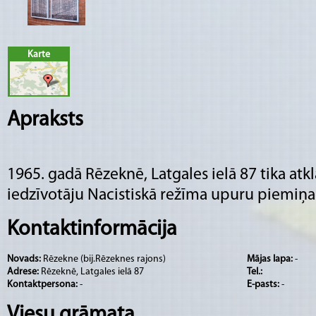
Karte
Apraksts
1965. gadā Rēzeknē, Latgales ielā 87 tika atk
iedzīvotāju Nacistiskā režīma upuru piemiņas
Kontaktinformācija
Novads:
Rēzekne (bij.Rēzeknes rajons)
Mājas lapa:
-
Adrese:
Rēzeknē, Latgales ielā 87
Tel.:
Kontaktpersona:
-
E-pasts:
-
Viesu grāmata