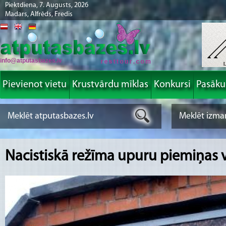
Piektdiena, 7. Augusts, 2026
Madars, Alfrēds, Fredis
info@atputasbazes.lv
Pievienot vietu
Krustvārdu mīklas
Konkursi
Pasāk
Nacistiskā režīma upuru piemiņas v