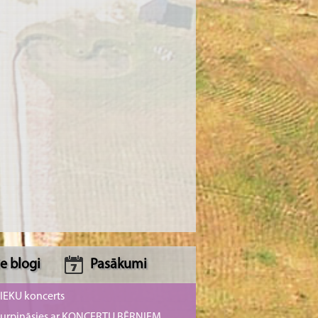
e blogi
Pasākumi
NIEKU koncerts
s turpināsies ar KONCERTU BĒRNIEM,