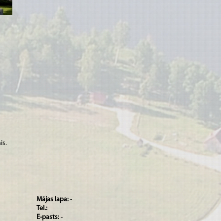
is.
Mājas lapa:
-
Tel.:
E-pasts:
-