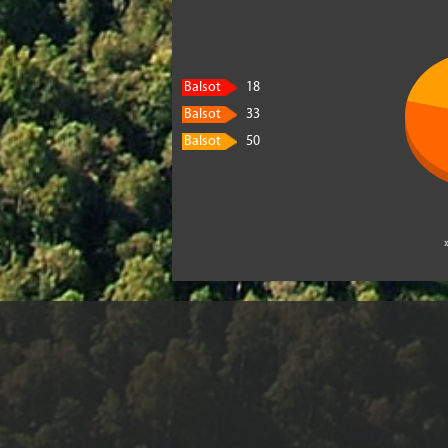
Balsot
18
Balsot
33
Balsot
50