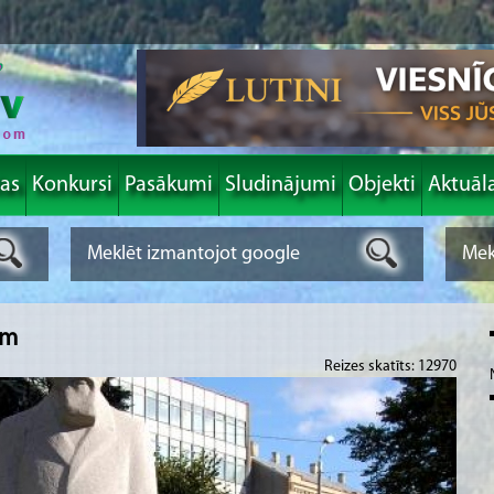
las
Konkursi
Pasākumi
Sludinājumi
Objekti
Aktuāl
am
Reizes skatīts: 12970