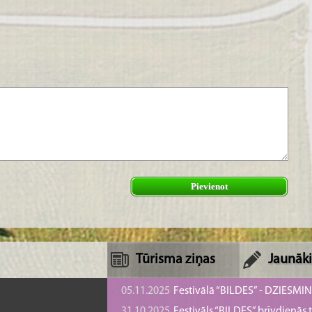
Pievienot
Tūrisma ziņas
Jaunāki
05.11.2025
Festivālā “BILDES” - DZIESMI
31.10.2025
Festivāls “BILDES” brīvdienā