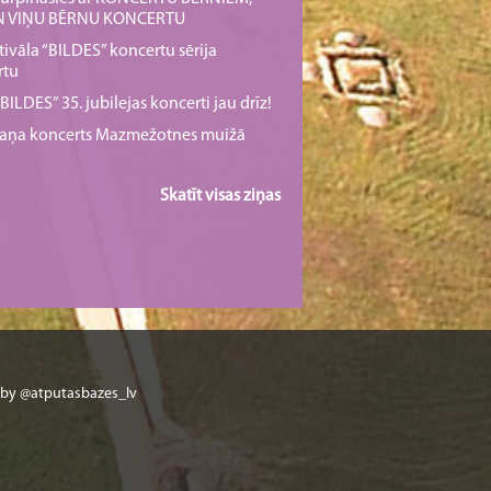
UN VIŅU BĒRNU KONCERTU
tivāla “BILDES” koncertu sērija
rtu
ILDES” 35. jubilejas koncerti jau drīz!
rmaņa koncerts Mazmežotnes muižā
Skatīt visas ziņas
 by @atputasbazes_lv