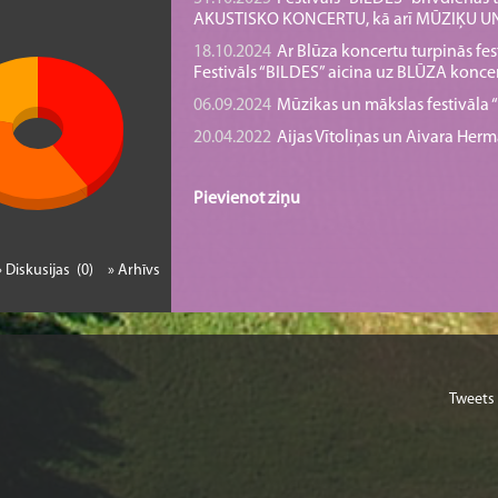
AKUSTISKO KONCERTU, kā arī MŪZIĶU 
18.10.2024
Ar Blūza koncertu turpinās fes
Festivāls “BILDES” aicina uz BLŪZA konce
06.09.2024
Mūzikas un mākslas festivāla “B
20.04.2022
Aijas Vītoliņas un Aivara He
Pievienot ziņu
» Diskusijas (0)
» Arhīvs
Tweets