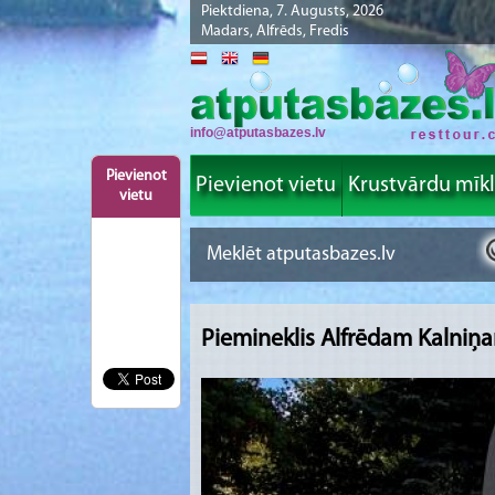
Piektdiena, 7. Augusts, 2026
Madars, Alfrēds, Fredis
info@atputasbazes.lv
Pievienot
Pievienot vietu
Krustvārdu mīk
vietu
Piemineklis Alfrēdam Kalniņ