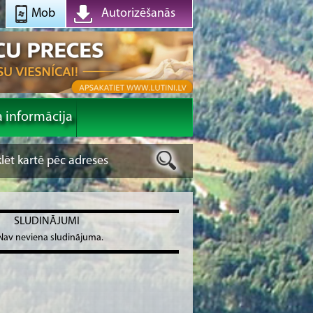
Mob
Autorizēšanās
a informācija
SLUDINĀJUMI
Nav neviena sludinājuma.