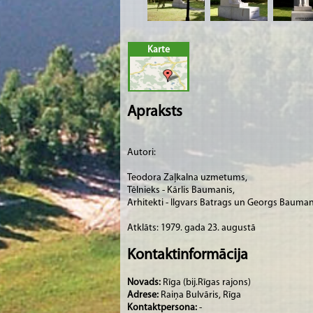
Karte
Apraksts
Autori:
Teodora Zaļkalna uzmetums,
Tēlnieks - Kārlis Baumanis,
Arhitekti - Ilgvars Batrags un Georgs Bauman
Atklāts: 1979. gada 23. augustā
Kontaktinformācija
Novads:
Rīga (bij.Rīgas rajons)
Adrese:
Raiņa Bulvāris, Rīga
Kontaktpersona:
-