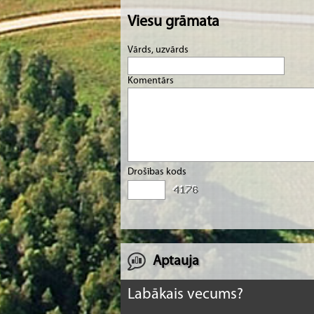
Viesu grāmata
Vārds, uzvārds
Komentārs
Drošības kods
Aptauja
Labākais vecums?