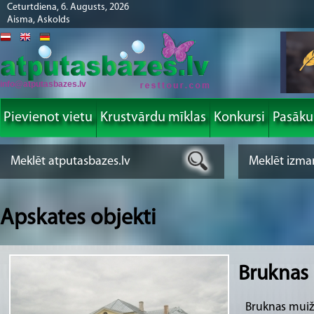
Ceturtdiena, 6. Augusts, 2026
Aisma, Askolds
info@atputasbazes.lv
Pievienot vietu
Krustvārdu mīklas
Konkursi
Pasāk
Apskates objekti
Bruknas
Bruknas muiža