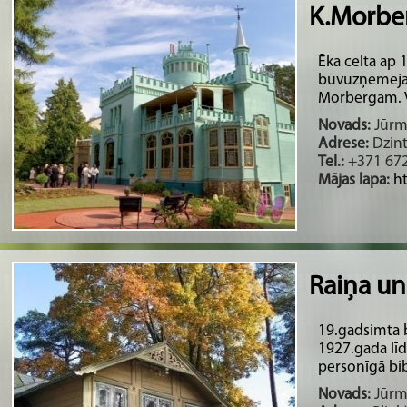
K.Morber
Ēka celta ap 
būvuzņēmēja
Morbergam. Va
Novads:
Jūrma
Adrese:
Dzint
Tel.:
+371 67
Mājas lapa:
h
Raiņa un
19.gadsimta b
1927.gada lī
personīgā bibl
Novads:
Jūrma