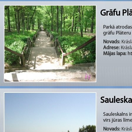
Grāfu Pl
Parkā atrodas 
grāfu Plāteru p
Novads:
Krāsl
Adrese:
Krāsl
Mājas lapa:
ht
Sauleska
Sauleskalns ir
virs jūras lī
Novads:
Krāsl