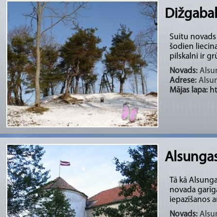
Dižgabal
Suitu novads i
šodien liecin
pilskalni ir gr
Novads:
Alsun
Adrese:
Alsu
Mājas lapa:
h
Alsungas
Tā kā Alsunga
novada garīga
iepazīšanos ar
Novads:
Alsun