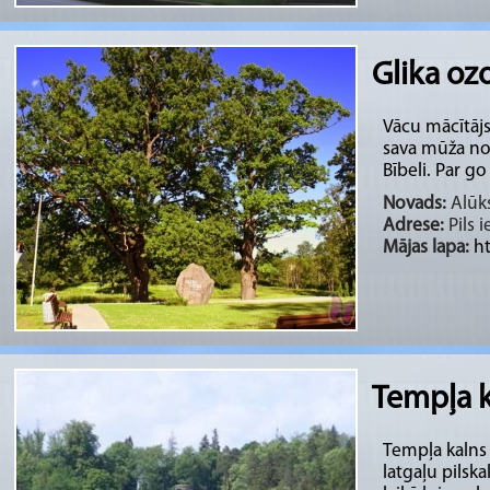
Glika ozo
Vācu mācītājs
sava mūža no
Bībeli. Par go 
Novads:
Alūks
Adrese:
Pils i
Mājas lapa:
h
Tempļa k
Tempļa kalns 
latgaļu pilska