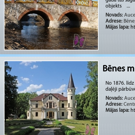
gadā tas sagai
objekts ...
Novads:
Auces
Adrese:
Bēne,
Mājas lapa:
h
Bēnes m
No 1876. līd
daļēji pārbūvē
Novads:
Auces
Adrese:
Centr
Mājas lapa:
h