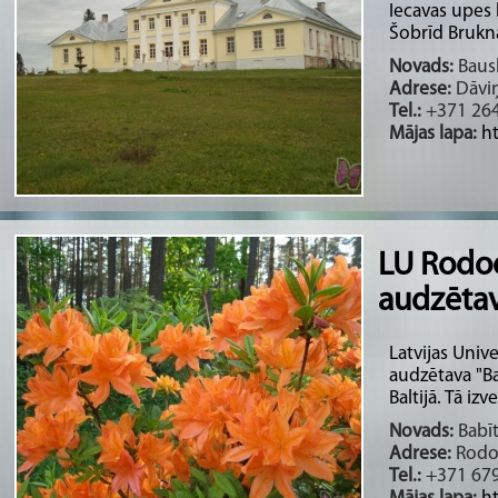
Iecavas upes 
Šobrīd Brukna
Novads:
Bausk
Adrese:
Dāviņ
Tel.:
+371 26
Mājas lapa:
h
LU Rodo
audzētav
Latvijas Uni
audzētava "Ba
Baltijā. Tā izv
Novads:
Babīt
Adrese:
Rodod
Tel.:
+371 67