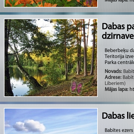
Mājas lapa:
h
Dabas pa
dzirnave
Beberbeķu dab
Teritorija izv
Parka centrālo
Novads:
Babīt
Adrese:
Babīt
Liberiem)
Mājas lapa:
h
Dabas li
Babītes ezers