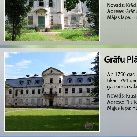
Novads:
Krāsl
Adrese:
Grāfu
Mājas lapa:
ht
Grāfu Plā
Ap 1750.gadu 
tikai 1791.gad
gadsimta sāku
Novads:
Krāsl
Adrese:
Pils i
Mājas lapa:
ht