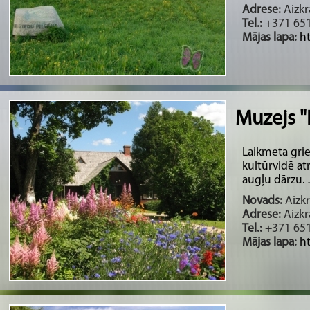
Adrese:
Aizkr
Tel.:
+371 651
Mājas lapa:
ht
Muzejs "
Laikmeta gri
kultūrvidē a
augļu dārzu. 
Novads:
Aizkr
Adrese:
Aizkr
Tel.:
+371 651
Mājas lapa:
ht