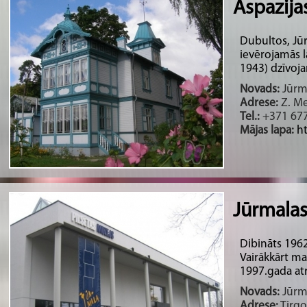
Aspazija
Dubultos, Jūr
ievērojamās l
1943) dzīvoja
Novads:
Jūrma
Adrese:
Z. Me
Tel.:
+371 67
Mājas lapa:
h
Jūrmalas
Dibināts 196
Vairākkārt m
1997.gada atr
Novads:
Jūrma
Adrese:
Tirgo