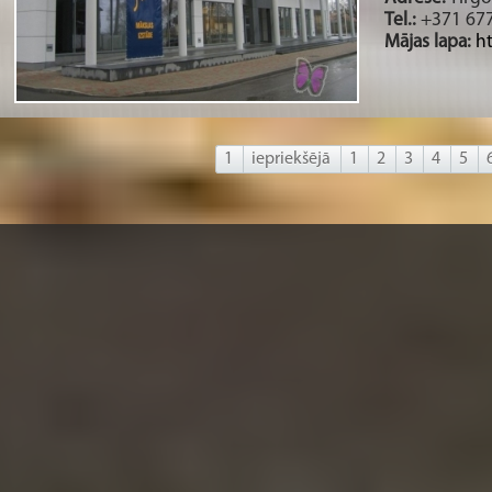
Tel.:
+371 67
Mājas lapa:
h
1
iepriekšējā
1
2
3
4
5