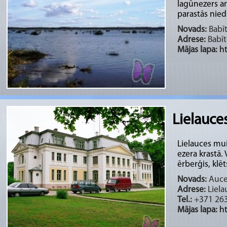
lagūnezers ar 
parastās niedr
Novads:
Babīt
Adrese:
Babīt
Mājas lapa:
h
Lielauces
Lielauces mui
ezera krastā.
ērberģis, klēts,
Novads:
Auces
Adrese:
Liela
Tel.:
+371 26
Mājas lapa:
h