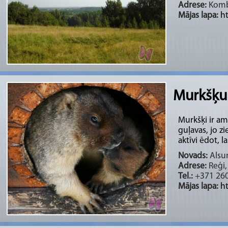
Adrese:
Kombu
Mājas lapa:
ht
Murkšķu
Murkšķi ir ami
guļavas, jo z
aktīvi ēdot, lai
Novads:
Alsun
Adrese:
Reģi,
Tel.:
+371 26
Mājas lapa:
h