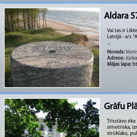
Aldara 5
Vai tas ir Lik
Latvijā - a/s 
...
Novads:
Vents
Adrese:
Jūrka
Mājas lapa:
ht
Grāfu Pl
Trīsstāvu ēka 
simetriska, iz
strūklaku, puķ