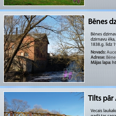
Bēnes dz
Bēnes dzirna
dzirnavu ēka,
1838.g. līdz 1
Novads:
Auces
Adrese:
Bēne,
Mājas lapa:
h
Tilts pā
Vecais laukak