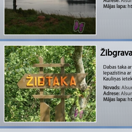
Adrese:
Alsu
Mājas lapa:
h
Žibgrava
Dabas taka ar
Iepazīstina a
Kauliņas ietek
Novads:
Alsun
Adrese:
Alsu
Mājas lapa:
h