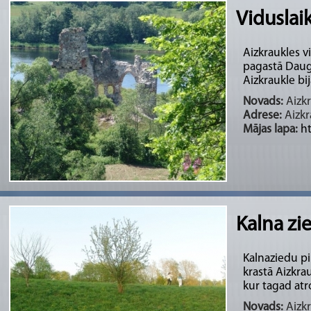
Viduslai
Aizkraukles v
pagastā Dauga
Aizkraukle bij
Novads:
Aizkr
Adrese:
Aizkr
Mājas lapa:
ht
Kalna zi
Kalnaziedu pi
krastā Aizkra
kur tagad atro
Novads:
Aizkr