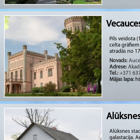
Vecauces
Pils veidota (
celta grāfie
atradās no 176
Novads:
Auces
Adrese:
Akadē
Tel.:
+371 637
Mājas lapa:
h
Alūksnes
Alūksnes staci
galastacija. A