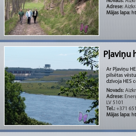
Novads:
Aizkr
Adrese:
Aizkr
Mājas lapa:
ht
Pļaviņu 
Ar Pļaviņu HE
pilsētas vēst
dzīvoja HES cē
Novads:
Aizkr
Adrese:
Enerģ
LV 5101
Tel.:
+371 65
Mājas lapa:
ht