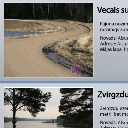
Vecais su
Rajona nozīme
nozīmīgs aut
Novads:
Alsun
Adrese:
Alsu
Mājas lapa:
h
Zvirgzdu
Zvirgzdu ezer
metri, bet ma
Novads:
Alsun