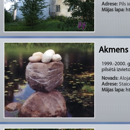
Adrese:
Pils 
Mājas lapa:
h
Akmens 
1999.-2000. g
pilsētā izvie
Novads:
Aloja
Adrese:
Staic
Mājas lapa:
ht