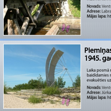
Novads:
Vents
Adrese:
Labra
Mājas lapa:
ht
Piemiņas
1945. g
Laika posmā 
baidīdamies 
evakuēties uz
Novads:
Vents
Adrese:
Jūrka
Mājas lapa:
ht