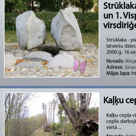
Strūklak
un 1. Vi
virsdiri
Strūklaka - 
latviešu dzie
2000.g. 16.se
Novads:
Aloja
Adrese:
Jūras 
Mājas lapa:
ht
Kaļķu ce
Kaļķu cepļa vi
ceplis darboj
vietā ...