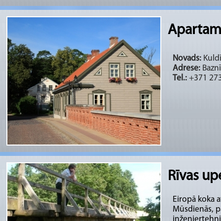
Apartame
Novads:
Kuldī
Adrese:
Baznī
Tel.:
+371 27
Rīvas upe
Eiropā koka at
Mūsdienās, pa
inženiertehnis