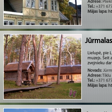
Adrese:
Pliekš
Tel.:
+371 67
Mājas lapa:
h
Jūrmalas
Lielupē, pie 
muzejs. Šeit 
zvejnieku darb
Novads:
Jūrma
Adrese:
Tīklu
Tel.:
+371 67
Mājas lapa:
h