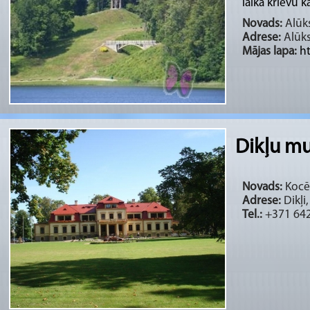
laikā krievu kar
Novads:
Alūks
Adrese:
Alūk
Mājas lapa:
h
Dikļu mu
Novads:
Kocēn
Adrese:
Dikļi
Tel.:
+371 64