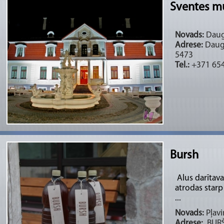
Sventes mu
Novads:
Dauga
Adrese:
Dauga
5473
Tel.:
+371 65
Bursh
Alus darītava
atrodas star
...
Novads:
Pļavi
Adrese:
„BURŠ