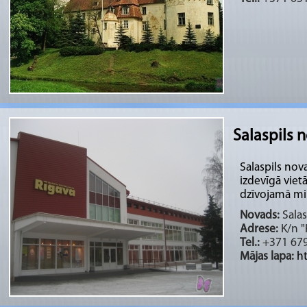
Salaspils 
Salaspils nov
izdevīgā viet
dzīvojamā mik
Novads:
Salas
Adrese:
K/n "
Tel.:
+371 67
Mājas lapa:
h