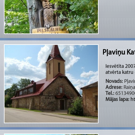
Pļaviņu Ka
Iesvētīta 200
atvērta katru
Novads:
Pļavi
Adrese:
Raiņa 
Tel.:
6513490
Mājas lapa:
h