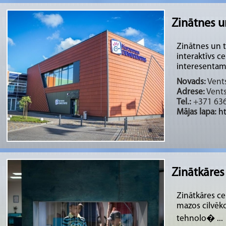
Zinātnes 
Zinātnes un 
interaktīvs c
interesentam 
Novads:
Vents
Adrese:
Vents
Tel.:
+371 63
Mājas lapa:
h
Zinātkāres
Zinātkāres cen
mazos cilvēko
tehnolo� ...