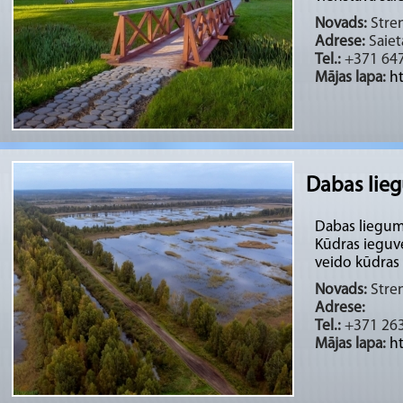
Novads:
Stren
Adrese:
Saiet
Tel.:
+371 64
Mājas lapa:
h
Dabas lie
Dabas liegums
Kūdras ieguve
veido kūdras .
Novads:
Stren
Adrese:
Tel.:
+371 26
Mājas lapa:
h