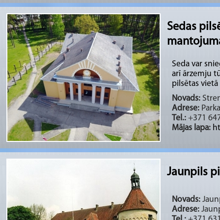
Sedas pils
mantojuma
Seda var snie
arī ārzemju t
pilsētas vietā .
Novads:
Stren
Adrese:
Parka
Tel.:
+371 647
Mājas lapa:
h
Jaunpils pi
Novads:
Jaunp
Adrese:
Jaunp
Tel.:
+371 631