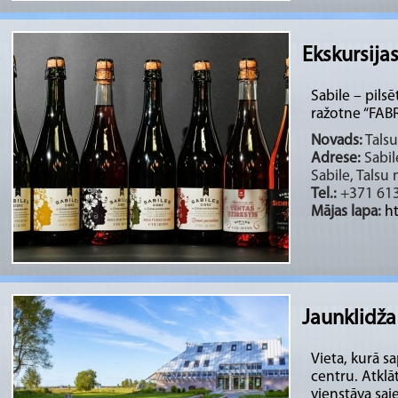
Ekskursija
Sabile – pilsē
ražotne “FABRI
Novads:
Talsu
Adrese:
Sabile
Sabile, Talsu
Tel.:
+371 61
Mājas lapa:
ht
Jaunklidža
Vieta, kurā s
centru. Atklā
vienstāva saie