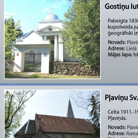
Gostiņu lu
Pabeigta 1830
kupolveida jum
ģeogrāfiski izv
Novads:
Pļavi
Adrese:
Lielā 
Mājas lapa:
h
Pļaviņu Sv
Celta 1911.-
Pļaviņās.
Novads:
Pļavi
Adrese:
Raiņa 