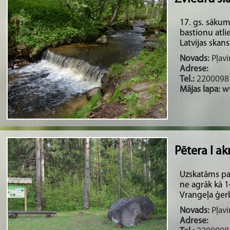
17. gs. sākum
bastionu atli
Latvijas skanst
Novads:
Pļavi
Adrese:
Tel.:
2200098
Mājas lapa:
w
Pētera I a
Uzskatāms pa
ne agrāk kā 1
Vrangeļa ģer
Novads:
Pļavi
Adrese: