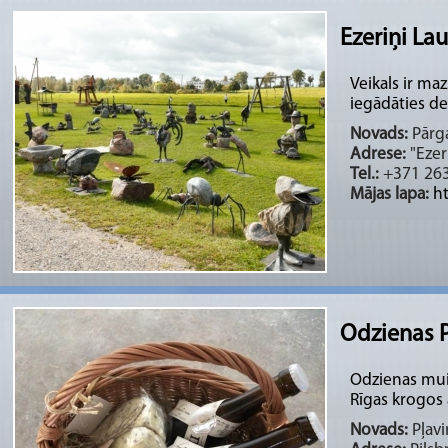
Ezeriņi La
Veikals ir ma
iegādāties dek
Novads:
Pārga
Adrese:
"Ezer
Tel.:
+371 26
Mājas lapa:
ht
Odzienas P
Odzienas muiž
Rīgas krogos 
Novads:
Pļavi