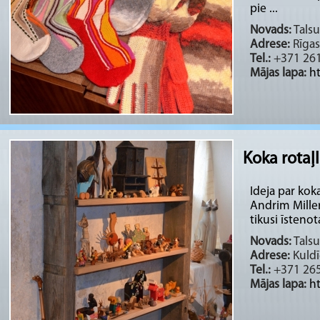
pie ...
Novads:
Talsu
Adrese:
Rīgas
Tel.:
+371 26
Mājas lapa:
ht
Koka rotaļ
Ideja par kok
Andrim Miller
tikusi īstenota
Novads:
Talsu
Adrese:
Kuldī
Tel.:
+371 26
Mājas lapa:
ht