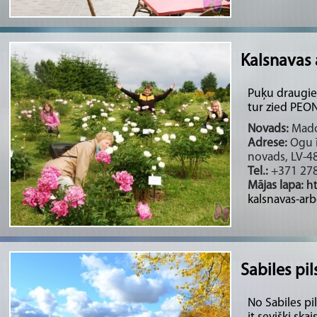
Kalsnavas 
Puķu draugie
tur zied PEON
Novads:
Madon
Adrese:
Ogu ī
novads, LV-4
Tel.:
+371 278
Mājas lapa:
h
kalsnavas-ar
Sabiles pil
No Sabiles pi