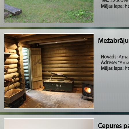
Tel.:
2200098
Mājas lapa:
h
Mežabrāļu
Novads:
Amata
Adrese:
"Amad
Mājas lapa:
h
Cepures p