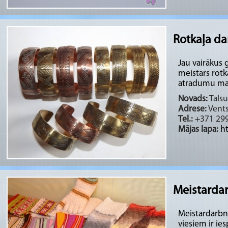
Rotkaļa da
Jau vairākus
meistars rotk
atradumu mate
Novads:
Talsu
Adrese:
Ventsp
Tel.:
+371 29
Mājas lapa:
ht
Meistarda
Meistardarbnī
viesiem ir ie