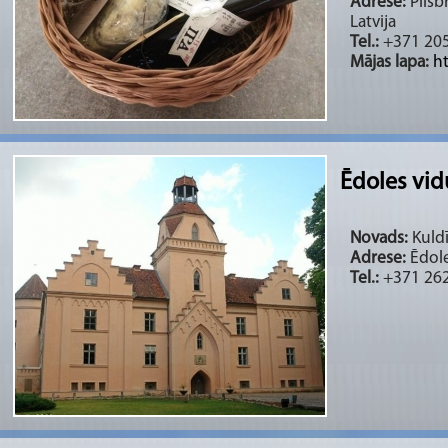
Adrese:
Pilsb
Latvija
Tel.:
+371 20
Mājas lapa:
h
Ēdoles vidu
Novads:
Kuldī
Adrese:
Ēdole
Tel.:
+371 262