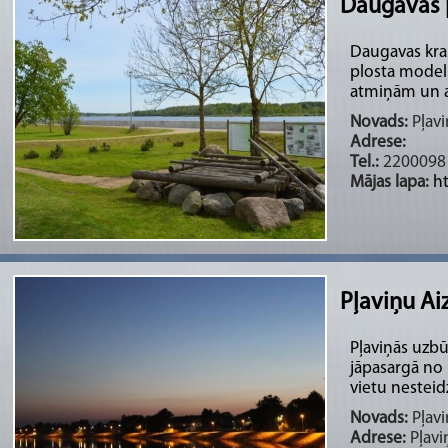
Daugavas 
Daugavas kra
plosta modeli
atmiņām un a
Novads:
Pļavi
Adrese:
Tel.:
2200098
Mājas lapa:
h
Pļaviņu A
Pļaviņās uzbū
jāpasargā no 
vietu nesteidzī
Novads:
Pļavi
Adrese:
Pļavi