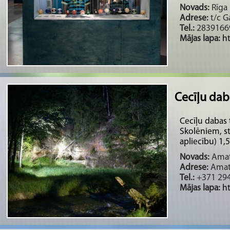
Novads:
Rīga 
Adrese:
t/c Ga
Tel.:
2839166
Mājas lapa:
ht
Cecīļu dab
Cecīļu dabas 
Skolēniem, s
apliecību) 1,5
Novads:
Amata
Adrese:
Amata
Tel.:
+371 294
Mājas lapa:
h