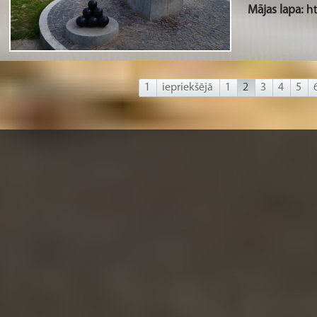
Mājas lapa:
h
1
iepriekšējā
1
2
3
4
5