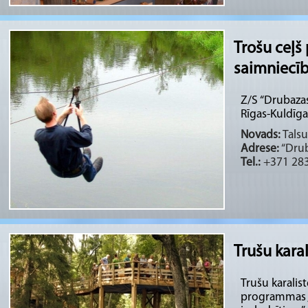
Trošu ceļš
saimniecī
Z/S “Drubazas
Rīgas-Kuldīgas
Novads:
Talsu
Adrese:
“Drub
Tel.:
+371 283
Trušu karal
Trušu karalis
programmas „