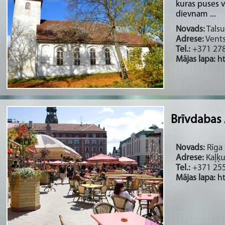
kuras puses vi
dievnam ...
Novads:
Talsu
Adrese:
Ventsp
Tel.:
+371 27
Mājas lapa:
ht
Brīvdabas 
Novads:
Rīga 
Adrese:
Kaļķu
Tel.:
+371 25
Mājas lapa:
h