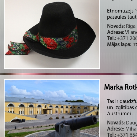
Etnomuzejs “C
pasaules taut
Novads:
Rīga 
Adrese:
Vīlan
Tel.:
+371 20
Mājas lapa:
h
Marka Rotk
Tas ir daudzf
un izglītības
Austrumei ...
Novads:
Daug
Adrese:
Mihai
Tel.:
+371 65