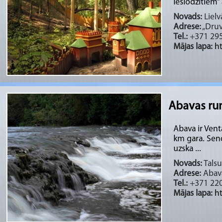
ieslodzītiem” a
Novads:
Lielv
Adrese:
„Druv
Tel.:
+371 29
Mājas lapa:
ht
Abavas r
Abava ir Vent
km gara. Seno
uzska ...
Novads:
Talsu
Adrese:
Abava
Tel.:
+371 22
Mājas lapa:
h