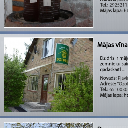
Tel.:
2925211
Mājas lapa:
h
Mājas vīna
Dzidris ir mā
zemnieku saim
gadaskaitl ...
Novads:
Pļavi
Adrese:
"Ozol
Tel.:
6510030
Mājas lapa:
ht