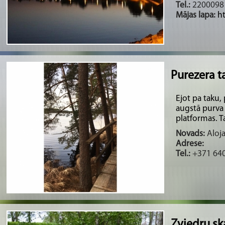
Tel.:
2200098
Mājas lapa:
h
Purezera t
Ejot pa taku,
augstā purva 
platformas. Ta
Novads:
Aloja
Adrese:
Tel.:
+371 64
Zviedru sk