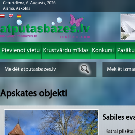
Ceturtdiena, 6. Augusts, 2026
Aisma, Askolds
info@atputasbazes.lv
Pievienot vietu
Krustvārdu mīklas
Konkursi
Pasāk
Apskates objekti
Sabiles ev
Katrai pilsēta