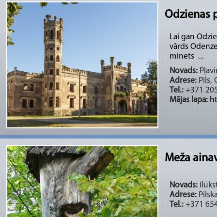
Odzienas p
Lai gan Odzie
vārds Odenze 
minēts ...
Novads:
Pļavi
Adrese:
Pils, 
Tel.:
+371 20
Mājas lapa:
h
Meža ainav
Novads:
Ilūks
Adrese:
Pilska
Tel.:
+371 65