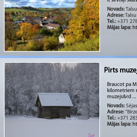
it sevišķi skai
Novads:
Talsu
Adrese:
Talsu 
Tel.:
+371 27
Mājas lapa:
ht
Pirts muze
Braucot pa Mu
kilometriem n
muzejs&rd ...
Novads:
Sējas
Adrese:
"Birz
Tel.:
+371 283
Mājas lapa:
ht