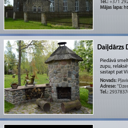
Tel.:
+371 29
Mājas lapa:
h
Daiļdārzs 
Piedāvā smelt
zupu, relaksē
sastapt pat V
Novads:
Pļavi
Adrese:
"Dzeņ
Tel.:
2937837