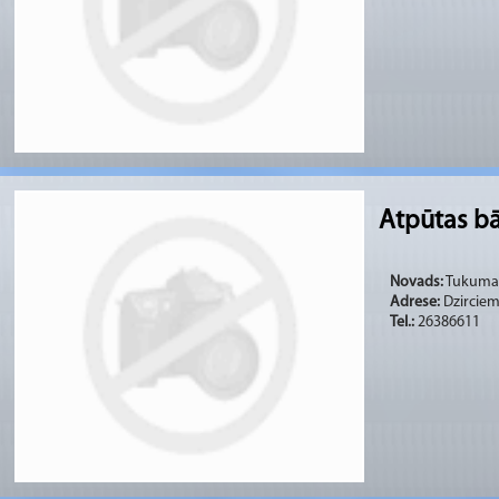
Atpūtas bā
Novads:
Tukuma 
Adrese:
Dzirciem
Tel.:
26386611