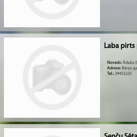
Laba pirts
Novads:
Ādažu (b
Adrese:
Bērzu ga
Tel.:
29455225
Senču Sēt