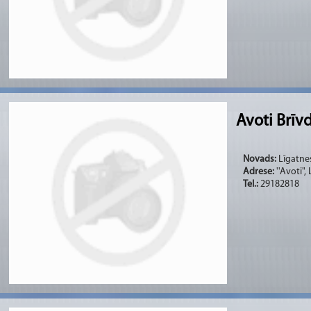
Avoti Brīv
Novads:
Līgatnes
Adrese:
''Avoti",
Tel.:
29182818