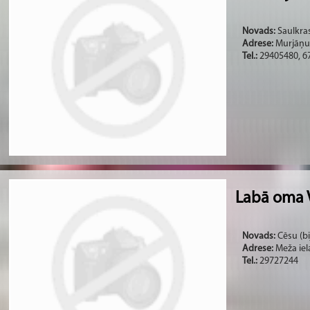
Novads:
Saulkras
Adrese:
Murjāņu 
Tel.:
29405480, 6
Labā oma 
Novads:
Cēsu (bi
Adrese:
Meža iela
Tel.:
29727244