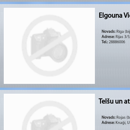
Elgouna V
Novads:
Rīga (bi
Adrese:
Rijas 3/5
Tel.:
28886006
Telšu un a
Novads:
Rojas (bi
Adrese:
Knaģi, U