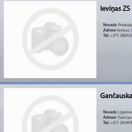
Ieviņas ZS
Novads:
Priekuļu
Adrese:
Ieviņas,
Tel.:
+371 28692
Gančauskas
Novads:
Līgatnes
Adrese:
“Gančausk
Tel.:
+371 26349