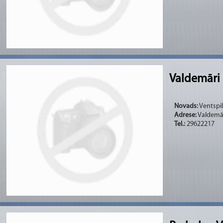
Valdemāri
Novads:
Ventspil
Adrese:
Valdemār
Tel.:
29622217