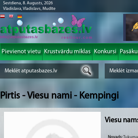
Sestdiena, 8. Augusts, 2026
Vladislava, Vladislavs, Mudīte
info@atputasbazes.lv
Pievienot vietu
Krustvārdu mīklas
Konkursi
Pasāk
Pirtis - Viesu nami - Kempingi
Viesu nam
Novads:
Tukuma 