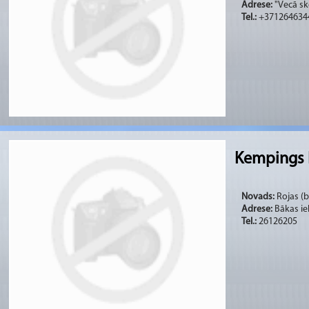
Adrese:
"Vecā sk
Tel.:
+371264634
Kempings 
Novads:
Rojas (bi
Adrese:
Bākas ie
Tel.:
26126205