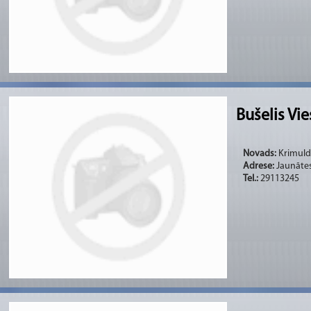
Bušelis Vi
Novads:
Krimulda
Adrese:
Jaunātes
Tel.:
29113245