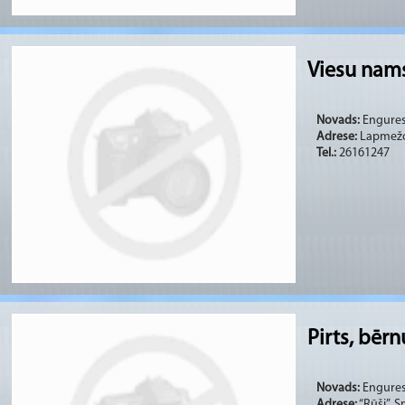
Viesu nam
Novads:
Engures 
Adrese:
Lapmežci
Tel.:
26161247
Pirts, bēr
Novads:
Engures 
Adrese:
“Rūši”, 