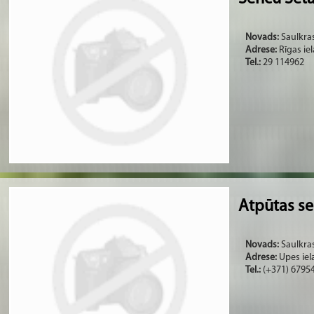
Novads:
Saulkras
Adrese:
Rīgas iel
Tel.:
29 114962
Atpūtas se
Novads:
Saulkras
Adrese:
Upes iela
Tel.:
(+371) 6795