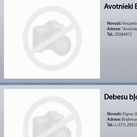
Avotnieki 
Novads:
Vecpieba
Adrese:
"Avotnie
Tel.:
29284972
Debesu bļ
Novads:
Ogres (b
Adrese:
Brahmaņi
Tel.:
(+371) 2955