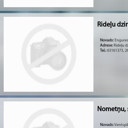
Rideļu dzi
Novads:
Engures 
Adrese:
Rideļu d
Tel.:
63161373, 2
Nometņu, 
Novads:
Ventspils