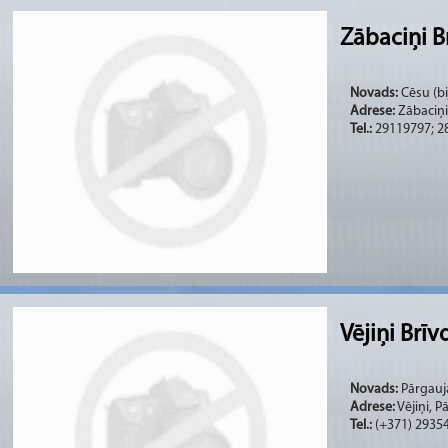
Zābaciņi B
Novads:
Cēsu (bi
Adrese:
Zābaciņi
Tel.:
29119797; 2
Vējiņi Brī
Novads:
Pārgauja
Adrese:
Vējiņi, P
Tel.:
(+371) 2935