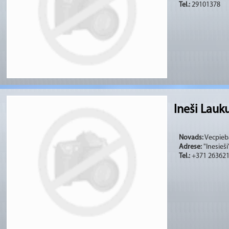
Tel.:
29101378
Ineši Lauk
Novads:
Vecpieba
Adrese:
"Inesieš
Tel.:
+371 26362