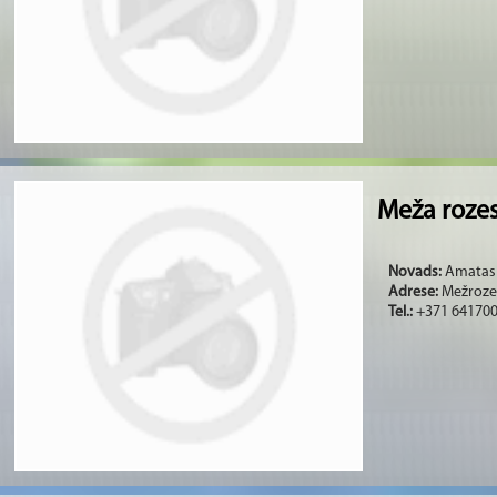
Meža rozes
Novads:
Amatas (
Adrese:
Mežrozes
Tel.:
+371 641700