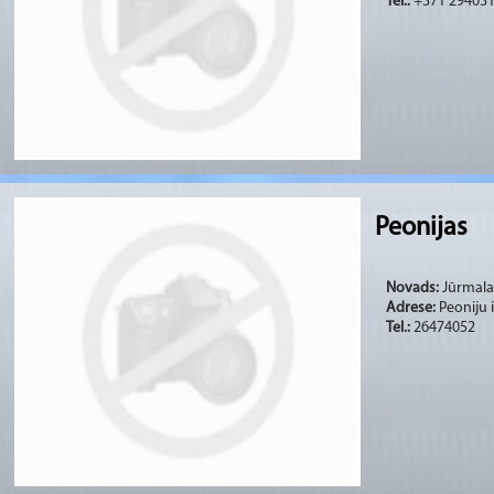
Tel.:
+371 29403
Peonijas
Novads:
Jūrmala 
Adrese:
Peoniju i
Tel.:
26474052