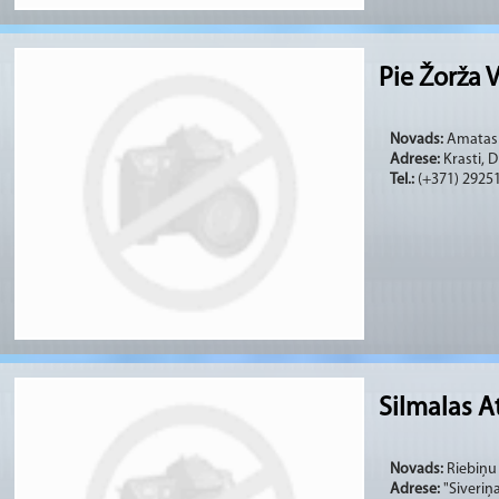
Pie Žorža 
Novads:
Amatas (
Adrese:
Krasti, 
Tel.:
(+371) 2925
Silmalas 
Novads:
Riebiņu 
Adrese:
"Siveriņ