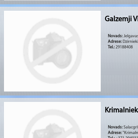
Galzemji 
Novads:
Jelgavas
Adrese:
Dzirniek
Tel.:
29188408
Krimalniek
Novads:
Salacgrī
Adrese:
"Krimalni