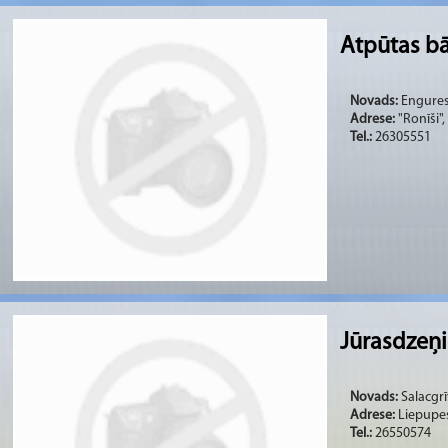
Atpūtas bā
Novads:
Engures 
Adrese:
"Ronīši"
Tel.:
26305551
Jūrasdzeņi
Novads:
Salacgrī
Adrese:
Liepupes
Tel.:
26550574