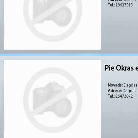
Tel.:
28637513
Pie Okras 
Novads:
Dagdas (
Adrese:
Dagdas n
Tel.:
26473072