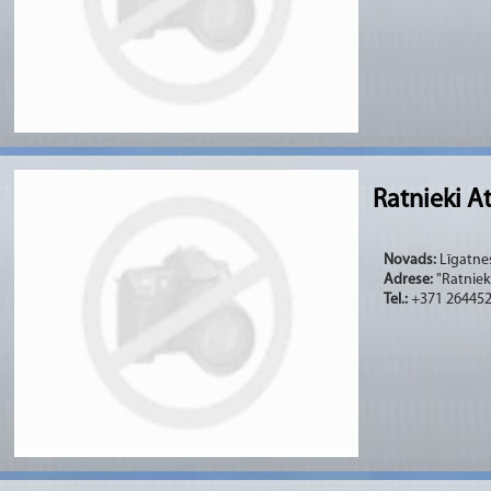
Ratnieki A
Novads:
Līgatnes
Adrese:
"Ratniek
Tel.:
+371 26445