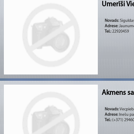
Umerīši V
Novads:
Siguldas
Adrese:
Jaunumer
Tel.:
22920459
Akmens sa
Novads:
Vecpieba
Adrese:
Inešu pa
Tel.:
(+371) 2946