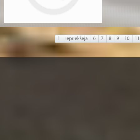
1
iepriekšējā
6
7
8
9
10
11