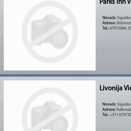
Parks Inn 
Novads:
Siguldas
Adrese:
Atbrīvotā
Tel.:
67972684; 2
Livonija V
Novads:
Siguldas
Adrese:
Pulkveža 
Tel.:
+371 67973