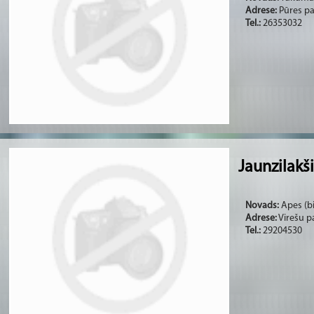
Adrese:
Pūres pa
Tel.:
26353032
Jaunzilakš
Novads:
Apes (bi
Adrese:
Virešu p
Tel.:
29204530