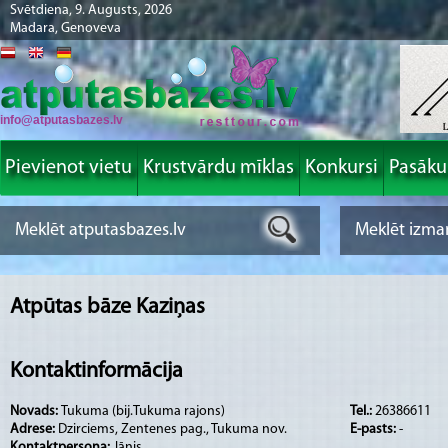
Svētdiena, 9. Augusts, 2026
Madara, Genoveva
info@atputasbazes.lv
Pievienot vietu
Krustvārdu mīklas
Konkursi
Pasāk
Atpūtas bāze Kaziņas
Kontaktinformācija
Novads:
Tukuma (bij.Tukuma rajons)
Tel.:
26386611
Adrese:
Dzirciems, Zentenes pag., Tukuma nov.
E-pasts:
-
Kontaktpersona:
Jānis