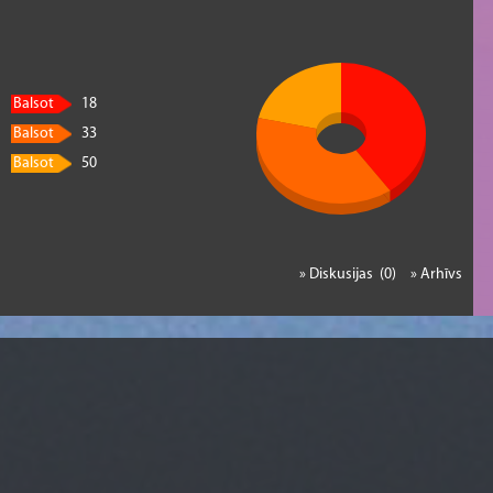
Balsot
18
Balsot
33
Balsot
50
» Diskusijas (0)
» Arhīvs