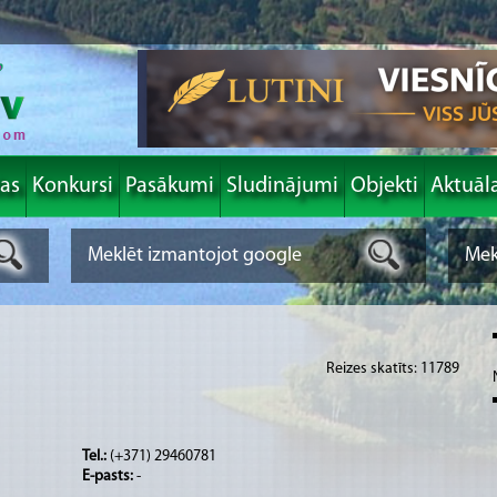
las
Konkursi
Pasākumi
Sludinājumi
Objekti
Aktuāl
Reizes skatīts: 11789
Tel.:
(+371) 29460781
E-pasts:
-