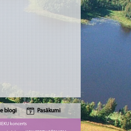
e blogi
Pasākumi
NIEKU koncerts