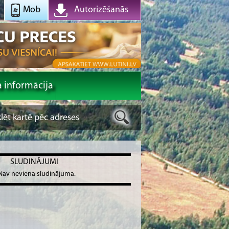
Mob
Autorizēšanās
a informācija
SLUDINĀJUMI
Nav neviena sludinājuma.