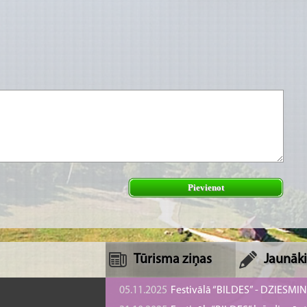
Pievienot
Tūrisma ziņas
Jaunāki
05.11.2025
Festivālā “BILDES” - DZIESMI