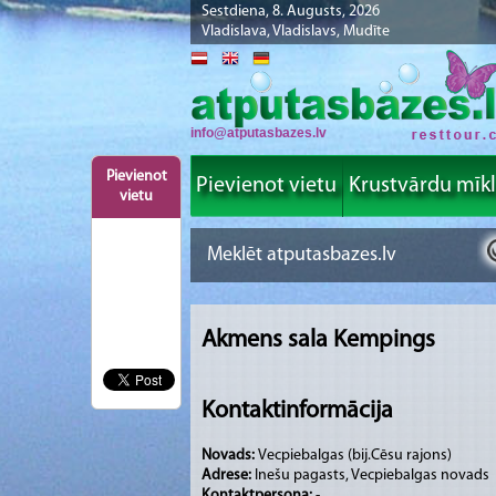
Sestdiena, 8. Augusts, 2026
Vladislava, Vladislavs, Mudīte
info@atputasbazes.lv
Pievienot
Pievienot vietu
Krustvārdu mīk
vietu
Akmens sala Kempings
Kontaktinformācija
Novads:
Vecpiebalgas (bij.Cēsu rajons)
Adrese:
Inešu pagasts, Vecpiebalgas novads
Kontaktpersona:
-