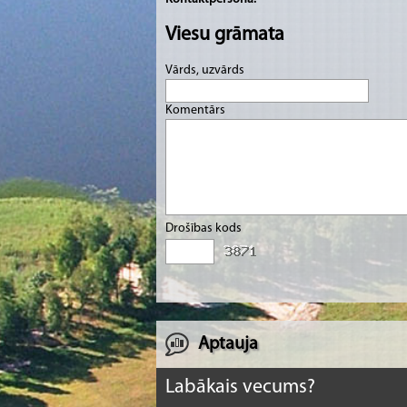
Viesu grāmata
Vārds, uzvārds
Komentārs
Drošības kods
Aptauja
Labākais vecums?