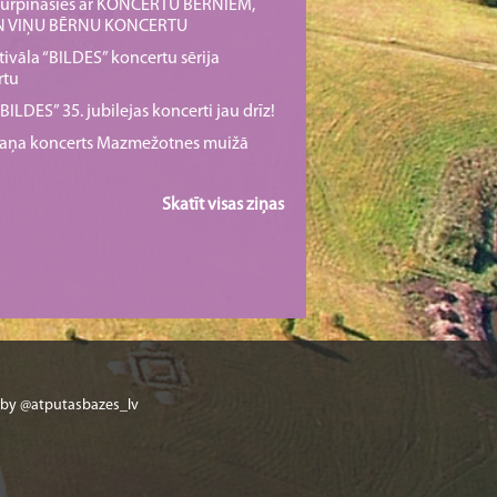
s turpināsies ar KONCERTU BĒRNIEM,
UN VIŅU BĒRNU KONCERTU
tivāla “BILDES” koncertu sērija
rtu
ILDES” 35. jubilejas koncerti jau drīz!
rmaņa koncerts Mazmežotnes muižā
Skatīt visas ziņas
 by @atputasbazes_lv