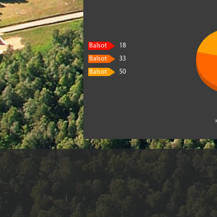
Balsot
18
Balsot
33
Balsot
50