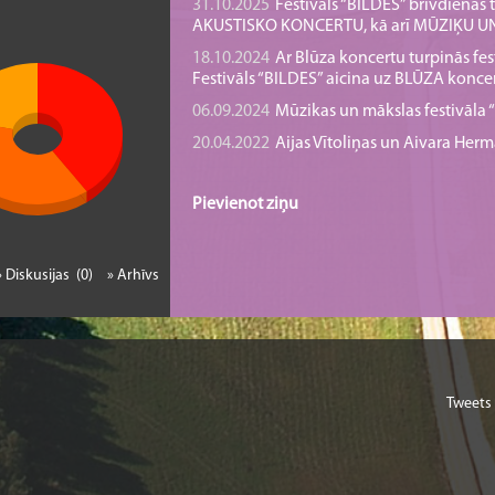
31.10.2025
Festivāls “BILDES” brīvdienā
AKUSTISKO KONCERTU, kā arī MŪZIĶU 
18.10.2024
Ar Blūza koncertu turpinās fes
Festivāls “BILDES” aicina uz BLŪZA konce
06.09.2024
Mūzikas un mākslas festivāla “B
20.04.2022
Aijas Vītoliņas un Aivara He
Pievienot ziņu
» Diskusijas (0)
» Arhīvs
Tweets