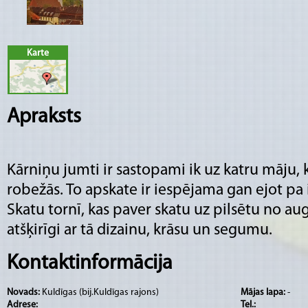
Karte
Apraksts
Kārniņu jumti ir sastopami ik uz katru māju, 
robežās. To apskate ir iespējama gan ejot pa
Skatu tornī, kas paver skatu uz pilsētu no aug
atšķirīgi ar tā dizainu, krāsu un segumu.
Kontaktinformācija
Novads:
Kuldīgas (bij.Kuldīgas rajons)
Mājas lapa:
-
Adrese:
Tel.: