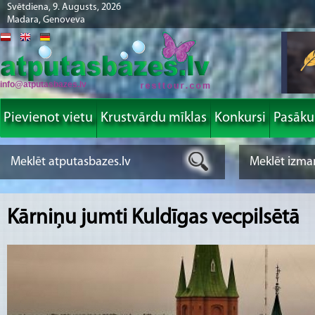
Svētdiena, 9. Augusts, 2026
Madara, Genoveva
info@atputasbazes.lv
Pievienot vietu
Krustvārdu mīklas
Konkursi
Pasāk
Kārniņu jumti Kuldīgas vecpilsētā