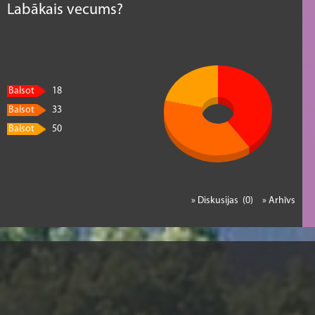
Labākais vecums?
Balsot
18
Balsot
33
Balsot
50
» Diskusijas (0)
» Arhīvs