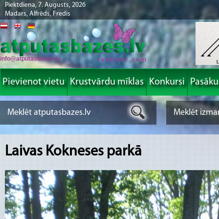
Piektdiena, 7. Augusts, 2026
Madars, Alfrēds, Fredis
info@atputasbazes.lv
Pievienot vietu
Krustvārdu mīklas
Konkursi
Pasāk
Laivas Kokneses parkā