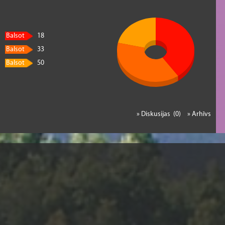
Balsot
18
Balsot
33
Balsot
50
» Diskusijas (0)
» Arhīvs