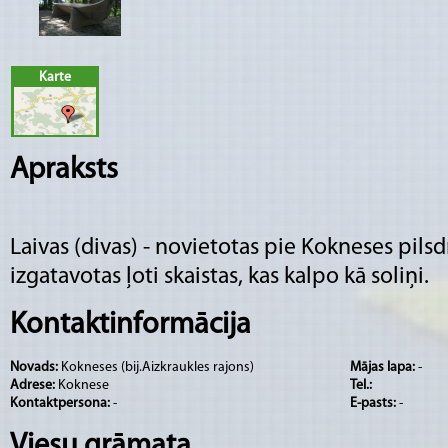
Karte
Apraksts
Laivas (divas) - novietotas pie Kokneses pilsd
izgatavotas ļoti skaistas, kas kalpo kā soliņi.
Kontaktinformācija
Novads:
Kokneses (bij.Aizkraukles rajons)
Mājas lapa:
-
Adrese:
Koknese
Tel.:
Kontaktpersona:
-
E-pasts:
-
Viesu grāmata