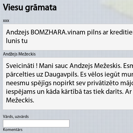
Viesu grāmata
xxx
Andzejs BOMZHARA.vinam pilns ar kreditiem!
lunis tu
Andžejs Mežeckis
Sveicināti ! Mani sauc Andzejs Mežeskis. Es
pārcelties uz Daugavpils. Es vēlos iegūt mun
neesmu spējīgs nopirkt sev privātizēto mājokl
iespējams un kāda kārtībā tas tiek darīts. A
Mežeckis.
Vārds, uzvārds
Komentārs