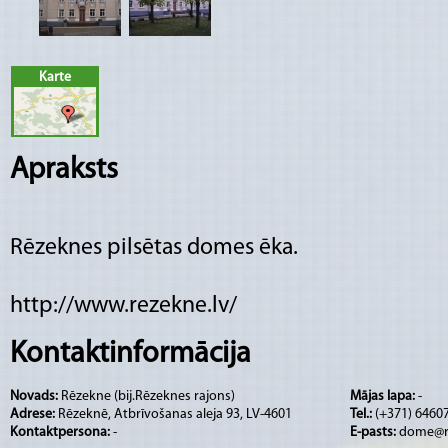
Karte
Apraksts
Rēzeknes pilsētas domes ēka.
http://www.rezekne.lv/
Kontaktinformācija
Novads:
Rēzekne (bij.Rēzeknes rajons)
Mājas lapa:
-
Adrese:
Rēzeknē, Atbrīvošanas aleja 93, LV-4601
Tel.:
(+371) 6460
Kontaktpersona:
-
E-pasts:
dome@re