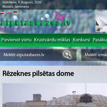
Svētdiena, 9. Augusts, 2026
Madara, Genoveva
info@atputasbazes.lv
Pievienot vietu
Krustvārdu mīklas
Konkursi
Pasāk
Rēzeknes pilsētas dome