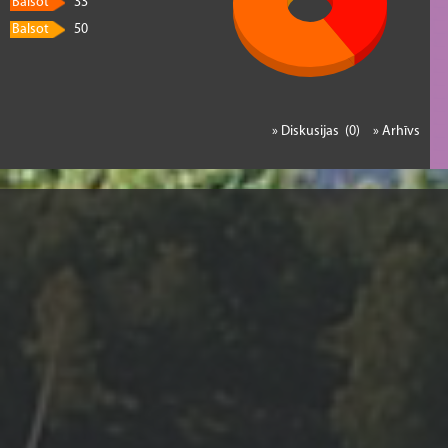
Balsot
33
Balsot
50
» Diskusijas (0)
» Arhīvs