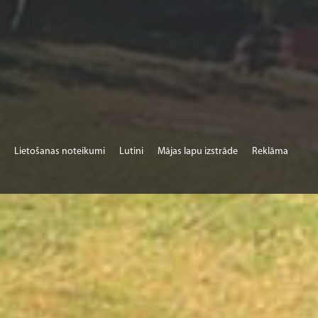
Lietošanas noteikumi
Lutini
Mājas lapu izstrāde
Reklāma