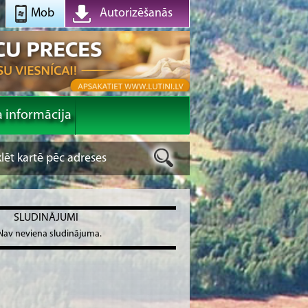
Mob
Autorizēšanās
a informācija
SLUDINĀJUMI
Nav neviena sludinājuma.