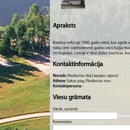
Apraksts
Baznīca celta ap 1560. gadu vietā, kur agrāk 
nekā simt septiņdesmit gadus vecs kuģa model
no bojāejas. Latvijā ir tikai dažas baznīcas, k
Kontaktinformācija
Novads:
Pāvilostas (bij.Liepājas rajons)
Adrese:
Sakas pag.,Pāvilostas nov.
Kontaktpersona:
-
Viesu grāmata
Vārds, uzvārds
Komentārs