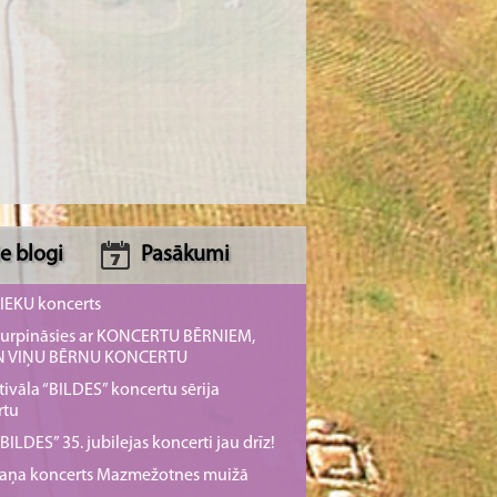
e blogi
Pasākumi
NIEKU koncerts
s turpināsies ar KONCERTU BĒRNIEM,
UN VIŅU BĒRNU KONCERTU
tivāla “BILDES” koncertu sērija
rtu
ILDES” 35. jubilejas koncerti jau drīz!
rmaņa koncerts Mazmežotnes muižā