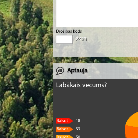
Drošības kods
Aptauja
Labākais vecums?
Balsot
18
Balsot
33
Balsot
50