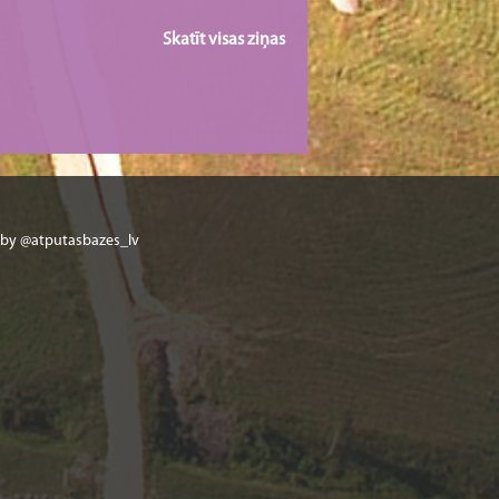
Skatīt visas ziņas
 by @atputasbazes_lv