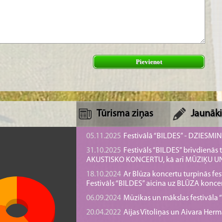
Pievienot
Tūrisma ziņas
Jaunāki
05.11.2025
Festivālā “BILDES” - DZIESMI
31.10.2025
Festivāls “BILDES” brīvdienā
AKUSTISKO KONCERTU, kā arī MŪZIĶU 
18.10.2024
Ar Blūza koncertu turpinās fes
Festivāls “BILDES” aicina uz BLŪZA konce
06.09.2024
Mūzikas un mākslas festivāla “B
20.04.2022
Aijas Vītoliņas un Aivara He