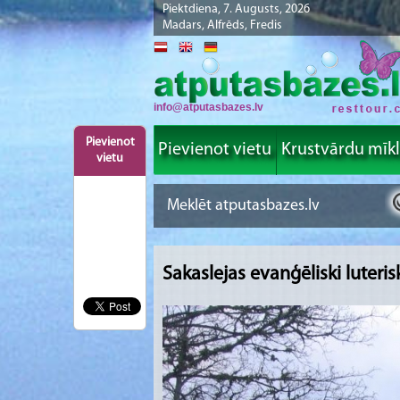
Piektdiena, 7. Augusts, 2026
Madars, Alfrēds, Fredis
info@atputasbazes.lv
Pievienot
Pievienot vietu
Krustvārdu mīk
vietu
Sakaslejas evanģēliski luteri