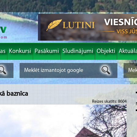
las
Konkursi
Pasākumi
Sludinājumi
Objekti
Aktuāl
skā baznīca
Reizes skatīts: 8604