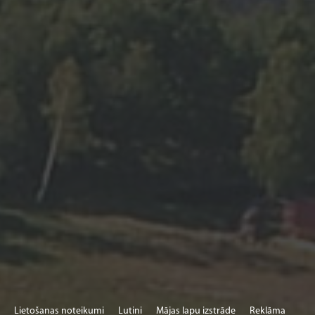
Lietošanas noteikumi
Lutini
Mājas lapu izstrāde
Reklāma