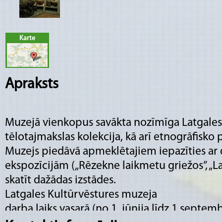
Karte
Apraksts
Muzejā vienkopus savākta nozīmīga Latgales
tēlotajmakslas kolekcija, kā arī etnogrāfisko
Muzejs piedāvā apmeklētajiem iepazīties ar
ekspozīcijām („Rēzekne laikmetu griežos”, „L
skatīt dažādas izstādes.
Latgales Kultūrvēstures muzeja
darba laiks vasarā (no 1. jūnija līdz 1.septem