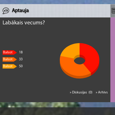
Aptauja
Labākais vecums?
Balsot
18
Balsot
33
Balsot
50
» Diskusijas (0)
» Arhīvs