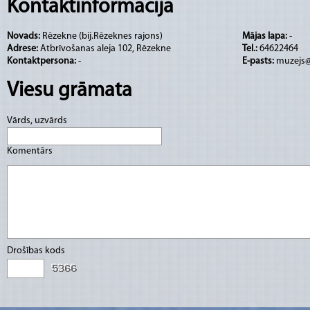
Kontaktinformācija
Trešdienās, ceturtdienās, piektdienās – no plk
Novads:
Rēzekne (bij.Rēzeknes rajons)
Mājas lapa:
-
Sestdienās, svētdienās – no plkst. 10:00 līdz 
Adrese:
Atbrīvošanas aleja 102, Rēzekne
Tel.:
64622464
Pirmdienās, otrdienās – slēgts.
Kontaktpersona:
-
E-pasts:
muzejs@
Viesu grāmata
Vārds, uzvārds
Komentārs
Drošības kods