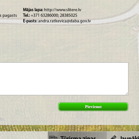
 jūras krastā, kas teritorijas mazapdzīvotības un kādreiz ierobežotās
s.
Mājas lapa:
http://www.slitere.lv
as pagasts
Tel.:
+371 63286000; 28385025
E-pasts:
andra.ratkevica@daba.gov.lv
Pievienot