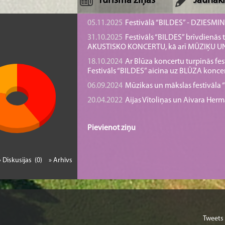
Tūrisma ziņas
Jaunāki
05.11.2025
Festivālā “BILDES” - DZIESMI
31.10.2025
Festivāls “BILDES” brīvdienā
AKUSTISKO KONCERTU, kā arī MŪZIĶU 
18.10.2024
Ar Blūza koncertu turpinās fes
Festivāls “BILDES” aicina uz BLŪZA konce
06.09.2024
Mūzikas un mākslas festivāla “B
20.04.2022
Aijas Vītoliņas un Aivara He
Pievienot ziņu
» Diskusijas (0)
» Arhīvs
Tweets