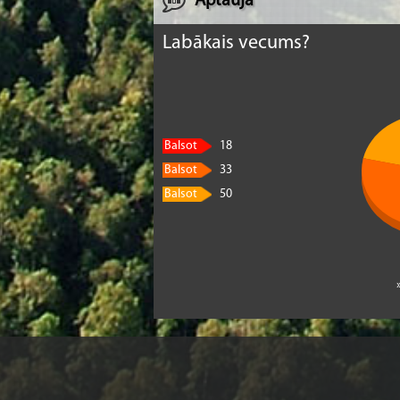
Aptauja
Labākais vecums?
Balsot
18
Balsot
33
Balsot
50