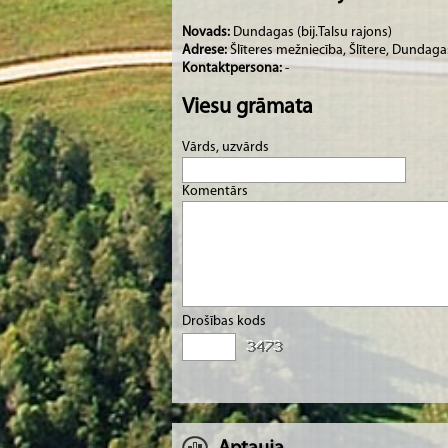
Jaunākie ģeomorfoloģiskie veidojumi ir kāpas
pieejamības dēļ saglabājušās mazpārveidota
Novads:
Dundagas (bij.Talsu rajons)
Adrese:
Šlīteres mežniecība, Šlītere, Dundag
Kontaktpersona:
-
Viesu grāmata
Vārds, uzvārds
Komentārs
Drošības kods