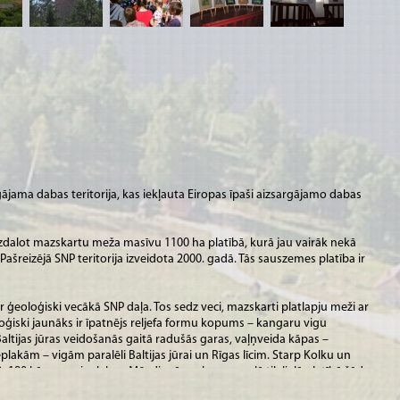
argājama dabas teritorija, kas iekļauta Eiropas īpaši aizsargājamo dabas
 izdalot mazskartu meža masīvu 1100 ha platībā, kurā jau vairāk nekā
ašreizējā SNP teritorija izveidota 2000. gadā. Tās sauszemes platība ir
 – ir ģeoloģiski vecākā SNP daļa. Tos sedz veci, mazskarti platlapju meži ar
oģiski jaunāks ir īpatnējs reljefa formu kopums – kangaru vigu
altijas jūras veidošanās gaitā radušās garas, vaļņveida kāpas –
lakām – vigām paralēli Baltijas jūrai un Rīgas līcim. Starp Kolku un
50–180 kāpas un ieplakas. Mūsdienās nekur pasaulē tik lielā platībā šāda
 purvs ir Bažu purvs (1880 ha), kas atrodas kangaru–vigu kompleksā.