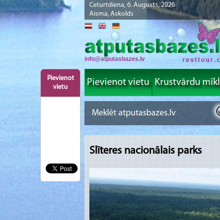
Ceturtdiena, 6. Augusts, 2026
Aisma, Askolds
info@atputasbazes.lv
Pievienot
Pievienot vietu
Krustvārdu mīk
vietu
Slīteres nacionālais parks