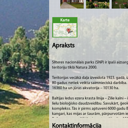
Karte
Apraksts
Slīteres nacionālais parks (SNP) ir īpaši aizs
teritoriju tīklā Natura 2000.
Teritorijas vecākā daļa izveidota 1923. gadā,
80 gadus netiek veikta saimnieciskā darbība. P
16360 ha un jūras akvatorija – 10130 ha.
Baltijas ledus ezera krasta līnija – Zilie kalni
lielu bioloģisko daudzveidību. Savukārt, ģeol
komplekss. Tās ir pirms aptuveni 6000 gadu B
kangari, kas mijas ar šaurām, pārpurvotām iep
Bažu purvu paralēli jūrai savstarpēji mijas 1
veida komplekss nav atrodams. SNP lielākais
Kontaktinformācija