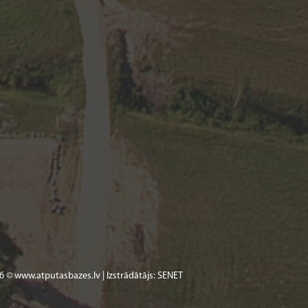
6 © www.atputasbazes.lv | Izstrādātājs:
SENET