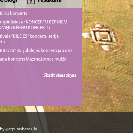
e blogi
Pasākumi
NIEKU koncerts
s turpināsies ar KONCERTU BĒRNIEM,
UN VIŅU BĒRNU KONCERTU
tivāla “BILDES” koncertu sērija
rtu
ILDES” 35. jubilejas koncerti jau drīz!
rmaņa koncerts Mazmežotnes muižā
Skatīt visas ziņas
 by @atputasbazes_lv