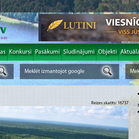
las
Konkursi
Pasākumi
Sludinājumi
Objekti
Aktuāl
Reizes skatīts: 16737