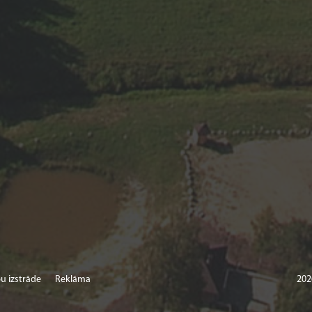
u izstrāde
Reklāma
202