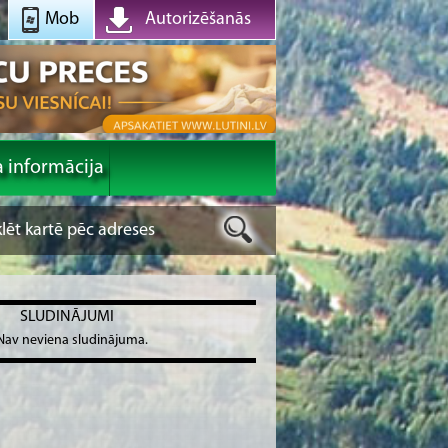
Mob
Autorizēšanās
a informācija
SLUDINĀJUMI
Nav neviena sludinājuma.