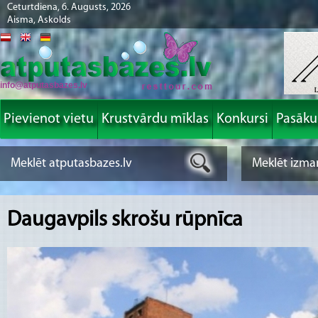
Ceturtdiena, 6. Augusts, 2026
Aisma, Askolds
info@atputasbazes.lv
Pievienot vietu
Krustvārdu mīklas
Konkursi
Pasāk
Daugavpils skrošu rūpnīca