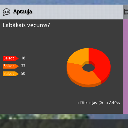
Aptauja
Labākais vecums?
Balsot
18
Balsot
33
Balsot
50
» Diskusijas (0)
» Arhīvs