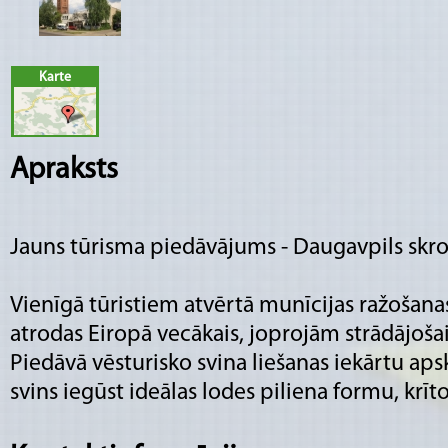
Karte
Apraksts
Jauns tūrisma piedāvājums - Daugavpils skr
Vienīgā tūristiem atvērtā munīcijas ražošanas
atrodas Eiropā vecākais, joprojām strādājošais
Piedāvā vēsturisko svina liešanas iekārtu aps
svins iegūst ideālas lodes piliena formu, kr