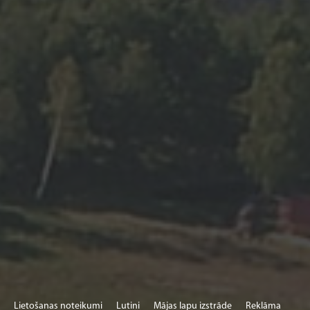
Lietošanas noteikumi
Lutini
Mājas lapu izstrāde
Reklāma