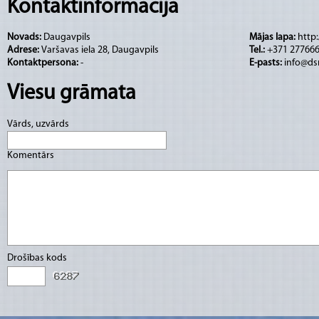
Medību munīcijas vēsturiskā ekspozīcija. Pēc
Kontaktinformācija
interesentiem ir iespēja izmēģināt produkcij
Novads:
Daugavpils
Mājas lapa:
http:
Piezīme: ekskursijas ražošanas zonā nenotie
Adrese:
Varšavas iela 28, Daugavpils
Tel.:
+371 27766
izpildes laikā.
Kontaktpersona:
-
E-pasts:
info@dsr
Viesu grāmata
Adrese: Varšavas 28, Daugavpils
E-pasts: info@dsr.lv
Vārds, uzvārds
Telefons: 27766655
Komentārs
www.dsr.lv
Avots: www.visitdaugavpils.lv
Drošības kods