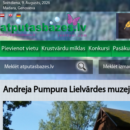
Svētdiena, 9. Augusts, 2026
Madara, Genoveva
info@atputasbazes.lv
Pievienot vietu
Krustvārdu mīklas
Konkursi
Pasāk
Andreja Pumpura Lielvārdes muzej