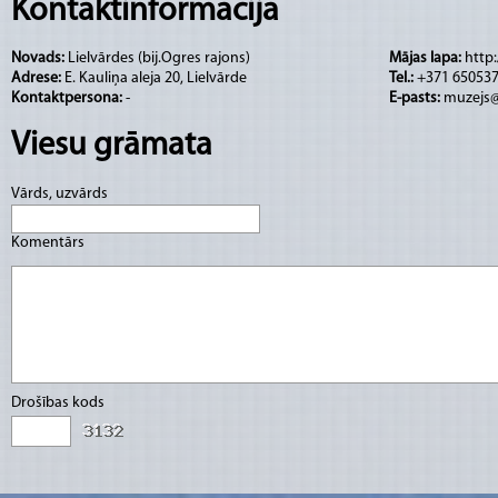
Darba laiks:
Kontaktinformācija
Novads:
Lielvārdes (bij.Ogres rajons)
Mājas lapa:
http:
P. ________
Adrese:
E. Kauliņa aleja 20, Lielvārde
Tel.:
+371 650537
Kontaktpersona:
-
E-pasts:
muzejs@l
O. 10.00 - 17.00
Viesu grāmata
T. 10.00 - 17.00
Vārds, uzvārds
Komentārs
C. 10.00 - 17.00
P. 10.00 - 17.00
S. 10.00 - 17.00
Drošības kods
Sv. 10.00 - 17.00