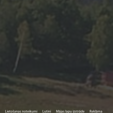
Lietošanas noteikumi
Lutini
Mājas lapu izstrāde
Reklāma