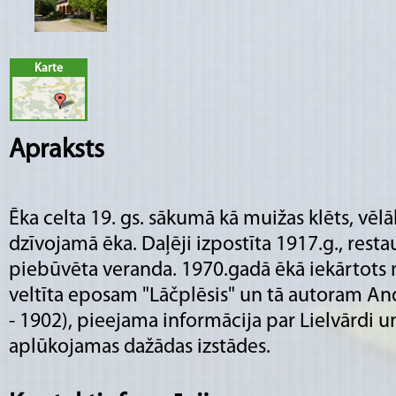
Karte
Apraksts
Ēka celta 19. gs. sākumā kā muižas klēts, vēl
dzīvojamā ēka. Daļēji izpostīta 1917.g., rest
piebūvēta veranda. 1970.gadā ēkā iekārtots 
veltīta eposam "Lāčplēsis" un tā autoram 
- 1902), pieejama informācija par Lielvārdi un
aplūkojamas dažādas izstādes.