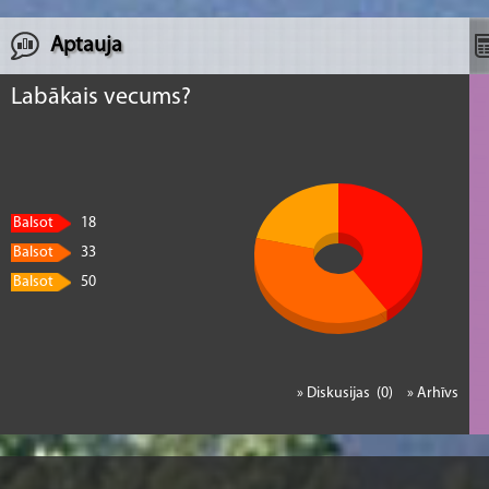
Ekskursijas un konsultācijas iepriekš ir jāpies
Aptauja
Labākais vecums?
Balsot
18
Balsot
33
Balsot
50
» Diskusijas (0)
» Arhīvs