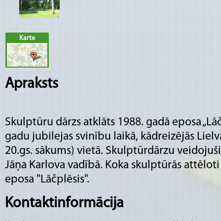
Karte
Apraksts
Skulptūru dārzs atklāts 1988. gadā eposa „Lā
gadu jubilejas svinību laikā, kādreizējās Liel
20.gs. sākums) vietā. Skulptūrdārzu veidojuši
Jāņa Karlova vadībā. Koka skulptūrās attēlot
eposa "Lāčplēsis".
Kontaktinformācija