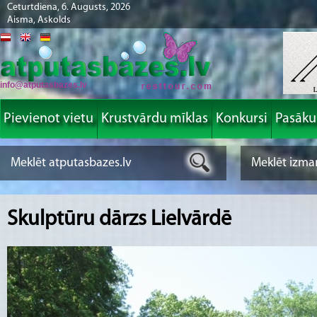
Ceturtdiena, 6. Augusts, 2026
Aisma, Askolds
info@atputasbazes.lv
Pievienot vietu
Krustvārdu mīklas
Konkursi
Pasāk
Skulptūru dārzs Lielvārdē