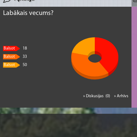
Labākais vecums?
Balsot
18
Balsot
33
Balsot
50
» Diskusijas (0)
» Arhīvs