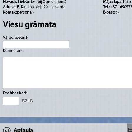
Novads:
Lielvārdes (bij.Ogres rajons)
Mājas lapa:
http:
Adrese:
E. Kauliņa aleja 20, Lielvārde
Tel.:
+371 650537
Kontaktpersona:
-
E-pasts:
-
Viesu grāmata
Vārds, uzvārds
Komentārs
Drošības kods
Aptauja