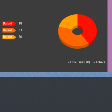
Balsot
18
Balsot
33
Balsot
50
» Diskusijas (0)
» Arhīvs