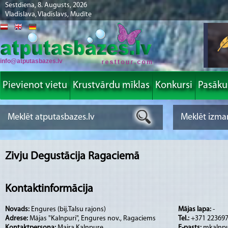
Sestdiena, 8. Augusts, 2026
Vladislava, Vladislavs, Mudīte
info@atputasbazes.lv
Pievienot vietu
Krustvārdu mīklas
Konkursi
Pasāk
Zivju Degustācija Ragaciemā
Kontaktinformācija
Novads:
Engures (bij.Talsu rajons)
Mājas lapa:
-
Adrese:
Mājas "Kalnpuri", Engures nov., Ragaciems
Tel.:
+371 22369
Kontaktpersona:
Maira Kalnpure
E-pasts:
mkalnp