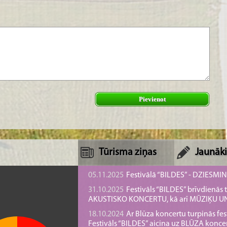
Pievienot
Tūrisma ziņas
Jaunāki
05.11.2025
Festivālā “BILDES” - DZIESMI
31.10.2025
Festivāls “BILDES” brīvdienā
AKUSTISKO KONCERTU, kā arī MŪZIĶU 
18.10.2024
Ar Blūza koncertu turpinās fes
Festivāls “BILDES” aicina uz BLŪZA konce