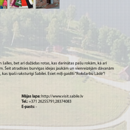
n šalles, bet arī dažādas rotas, kas darinātas pašu rokām, kā arī
. Šeit atradīsies burvīgas idejas jaukām un vienreizējām dāvanām
kas īpaši raksturīgi Sabilei. Esiet mīļi gaidīti “Rokdarbu Lādē”!
Mājas lapa:
http://www.visit.sabile.lv
Tel.:
+371 26255791;28374083
E-pasts:
-