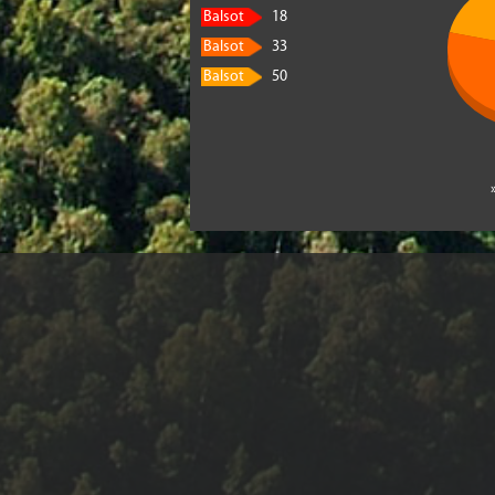
Balsot
18
Balsot
33
Balsot
50