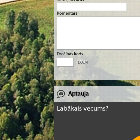
Komentārs
Drošības kods
Aptauja
Labākais vecums?