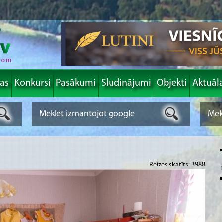
las
Konkursi
Pasākumi
Sludinājumi
Objekti
Aktuāl
Reizes skatīts: 3988