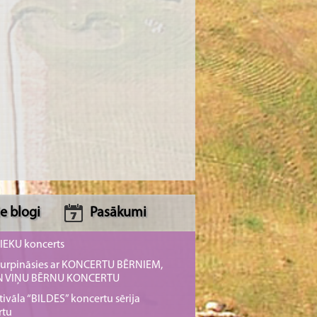
e blogi
Pasākumi
NIEKU koncerts
s turpināsies ar KONCERTU BĒRNIEM,
UN VIŅU BĒRNU KONCERTU
tivāla “BILDES” koncertu sērija
rtu