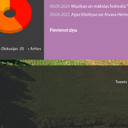
06.09.2024
Mūzikas un mākslas festivāla “B
20.04.2022
Aijas Vītoliņas un Aivara He
Pievienot ziņu
» Diskusijas (0)
» Arhīvs
Tweets