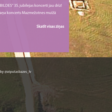
ILDES” 35. jubilejas koncerti jau drīz!
rmaņa koncerts Mazmežotnes muižā
Skatīt visas ziņas
 by @atputasbazes_lv