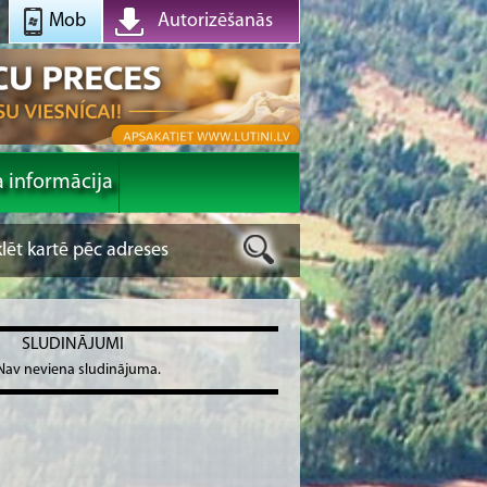
Mob
Autorizēšanās
a informācija
SLUDINĀJUMI
Nav neviena sludinājuma.