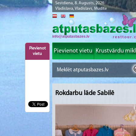
Sestdiena, 8. Augusts, 2026
Vladislava, Vladislavs, Mudīte
info@atputasbazes.lv
Pievienot
Pievienot vietu
Krustvārdu mīk
vietu
Rokdarbu lāde Sabilē