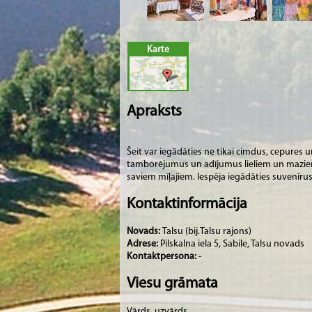
Karte
Apraksts
Šeit var iegādāties ne tikai cimdus, cepures u
tamborējumus un adījumus lieliem un maziem
saviem mīļajiem. Iespēja iegādāties suvenīrus, 
Kontaktinformācija
Novads:
Talsu (bij.Talsu rajons)
Adrese:
Pilskalna iela 5, Sabile, Talsu novads
Kontaktpersona:
-
Viesu grāmata
Vārds, uzvārds