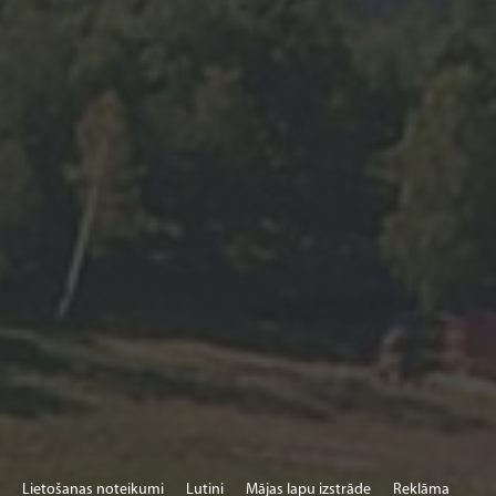
Lietošanas noteikumi
Lutini
Mājas lapu izstrāde
Reklāma