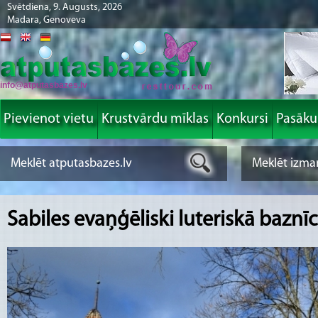
Svētdiena, 9. Augusts, 2026
Madara, Genoveva
info@atputasbazes.lv
Pievienot vietu
Krustvārdu mīklas
Konkursi
Pasāk
Sabiles evaņģēliski luteriskā baznī