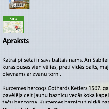
Karte
Apraksts
Katrai pilsētai ir savs baltais nams. Arī Sabile
kuras puses vien vēlies, pretī vīdēs balts, maje
dievnams ar zvanu torni.
Kurzemes hercogs Gothards Ketlers 1567. ga
pavēlēja celt jaunu baznīcu vecās koka kapela
taču bez torņa. Kurzemes baznīcu tipiskā paz