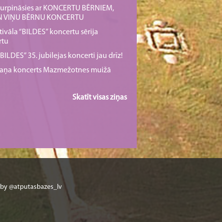
s turpināsies ar KONCERTU BĒRNIEM,
UN VIŅU BĒRNU KONCERTU
tivāla “BILDES” koncertu sērija
rtu
ILDES” 35. jubilejas koncerti jau drīz!
rmaņa koncerts Mazmežotnes muižā
Skatīt visas ziņas
 by @atputasbazes_lv