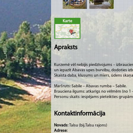
Karte
Apraksts
Kurzemē vēl nebijis piedzīvojums – izbraucie
un iepazīt Abavas upes burvību, dodoties izb
Skaista daba, klusums un miers, ūdens skaņa
Maršruts: Sabile – Abavas rumba – Sabile.
Brauciena ilgums: atkarīgs no vēlmēm (no 1 –
Personu skaits: iespējams pieteikties grupām
Kontaktinformācija
Novads:
Talsu (bij.Talsu rajons)
Adrese: