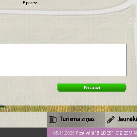
E-pasts:
-
Pievienot
Tūrisma ziņas
Jaunāki
05.11.2025
Festivālā “BILDES” - DZIESMI