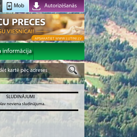
Mob
Autorizēšanās
a informācija
SLUDINĀJUMI
Nav neviena sludinājuma.