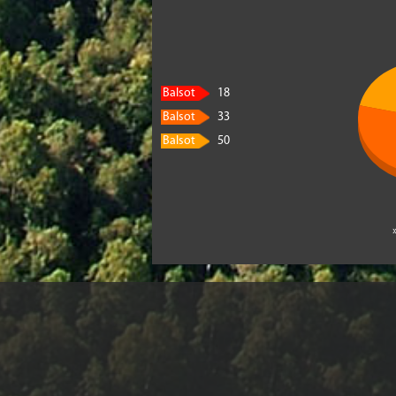
Balsot
18
Balsot
33
Balsot
50