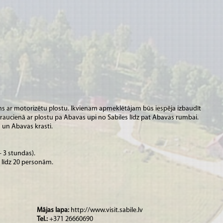
ns ar motorizētu plostu. Ikvienam apmeklētājam būs iespēja izbaudīt
raucienā ar plostu pa Abavas upi no Sabiles līdz pat Abavas rumbai.
 un Abavas krasti.
 3 stundas).
 līdz 20 personām.
Mājas lapa:
http://www.visit.sabile.lv
Tel.:
+371 26660690