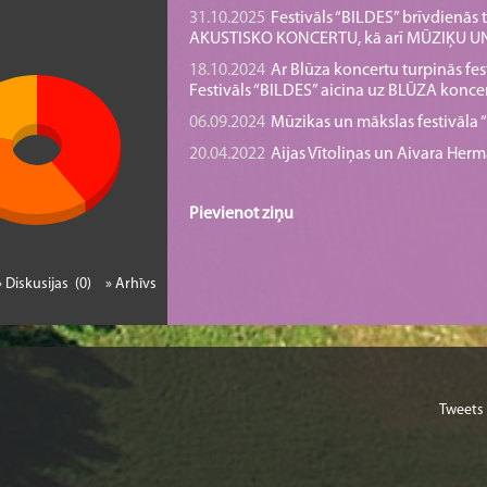
31.10.2025
Festivāls “BILDES” brīvdienā
AKUSTISKO KONCERTU, kā arī MŪZIĶU 
18.10.2024
Ar Blūza koncertu turpinās fes
Festivāls “BILDES” aicina uz BLŪZA konce
06.09.2024
Mūzikas un mākslas festivāla “B
20.04.2022
Aijas Vītoliņas un Aivara He
Pievienot ziņu
» Diskusijas (0)
» Arhīvs
Tweets