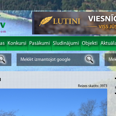
las
Konkursi
Pasākumi
Sludinājumi
Objekti
Aktuāl
u
Reizes skatīts: 3973