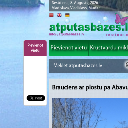
Sestdiena, 8. Augusts, 2026
Vladislava, Vladislavs, Mudīte
info@atputasbazes.lv
Pievienot
Pievienot vietu
Krustvārdu mīk
vietu
Brauciens ar plostu pa Abav