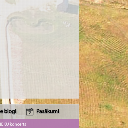
e blogi
Pasākumi
NIEKU koncerts