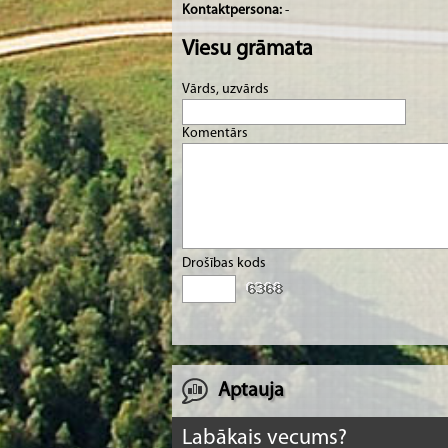
Kontaktpersona:
-
Viesu grāmata
Vārds, uzvārds
Komentārs
Drošības kods
Aptauja
Labākais vecums?