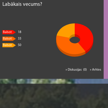
Labākais vecums?
Balsot
18
Balsot
33
Balsot
50
» Diskusijas (0)
» Arhīvs