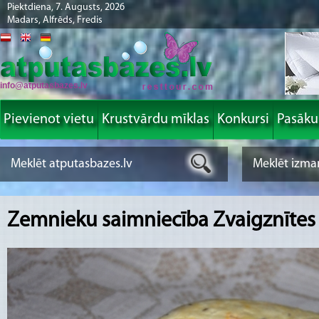
Piektdiena, 7. Augusts, 2026
Madars, Alfrēds, Fredis
info@atputasbazes.lv
Pievienot vietu
Krustvārdu mīklas
Konkursi
Pasāk
Zemnieku saimniecība Zvaigznītes