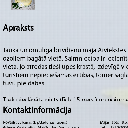
Apraksts
Jauka un omulīga brīvdienu māja Aiviekstes u
ozoliem bagātā vietā. Saimniecība ir iecienī
vieta, jo atrodas tieši upes krastā, izdevīgā vi
tūristiem nepieciešamās ērtības, tomēr sagla
tuvu pie dabas.
Tiek piedāvāta pirts (līdz 15 pers.) un noju
vasarā (līdz 40 pers.), nakšņošanas iespējas (lī
Kontaktinformācija
laivas noma. Brīvdienu māja ir aprīkota ar virt
Novads:
Lubānas (bij.Madonas rajons)
Mājas lapa:
http:
telpa ar kamīnu nelielām viesībām. Teritorijā 
Adrese:
Zvaigznītes, Meirāni, Indrānu pagasts
Tel.:
.+371 26825