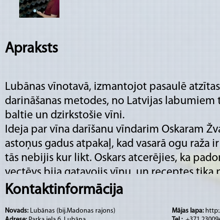
Apraksts
Lubānas vīnotavā, izmantojot pasaulē atzītas
darināšanas metodes, no Latvijas labumiem ti
baltie un dzirkstošie vīni.
Ideja par vīna darīšanu vīndarim Oskaram Ž
astoņus gadus atpakaļ, kad vasarā ogu raža ir 
tās nebijis kur likt. Oskars atcerējies, ka pad
vectēvs bija gatavojis vīnu, un receptes tika 
durvīm. Tam visam atausot atmiņā, tika mēģ
Kontaktinformācija
vīnu, receptes tika pielāgotas mūsdienu vaja
Novads:
Lubānas (bij.Madonas rajons)
Mājas lapa:
http
baudīt pie pusdienām, vakariņām vai svarīg
Adrese:
Parka iela 6, Lubāna
Tel.:
.+371 23009