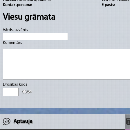
Šobrīd tirgošanā tiek piedāvāts ābolu baltvīn
Kontaktpersona:
-
E-pasts:
-
rabarberu baltvīns “Rabarbers”, cidoniju deser
Viesu grāmata
rabarberu desertvīns “Saldais rabarbers” un ā
stiprais”. Tiek darināti arī sarkanie vīni, tač
Vārds, uzvārds
aizņem nedaudz ilgāku laiku, kā baltajiem v
Komentārs
Vīndaris Oskars Žvagins piedāvā arī apskatīt 
savu darbību, kā arī vīnotavā ir iespējams vī
iegādāties. Produkciju var iegādāties arī pārt
ielā 4, Lubānā) un "Centrs" (O.Kalpaka ielā 5,
degustāciju laiki ir iepriekš jāsaskaņo.
Drošības kods
Aptauja