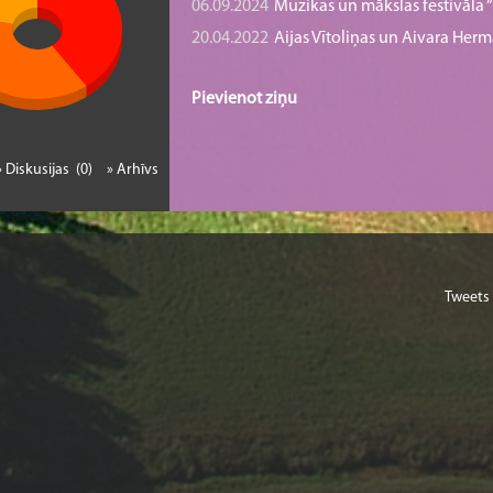
06.09.2024
Mūzikas un mākslas festivāla “B
20.04.2022
Aijas Vītoliņas un Aivara He
Pievienot ziņu
» Diskusijas (0)
» Arhīvs
Tweets