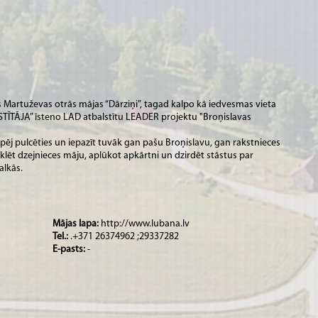
s Martuževas otrās mājas “Dārziņi”, tagad kalpo kā iedvesmas vieta
STĪTĀJA” īsteno LAD atbalstītu LEADER projektu "Broņislavas
i spēj pulcēties un iepazīt tuvāk gan pašu Broņislavu, gan rakstnieces
klēt dzejnieces māju, aplūkot apkārtni un dzirdēt stāstus par
talkās.
Mājas lapa:
http://www.lubana.lv
Tel.:
.+371 26374962 ;29337282
E-pasts:
-