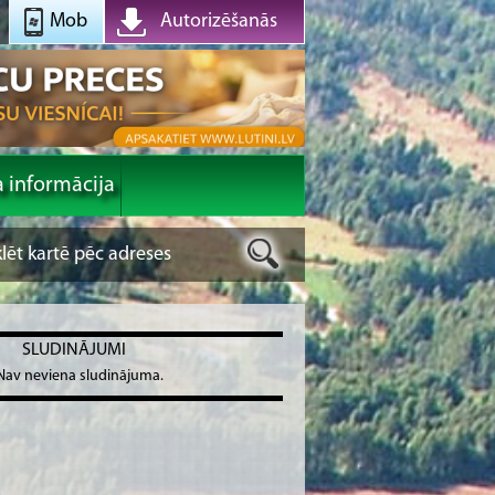
Mob
Autorizēšanās
a informācija
SLUDINĀJUMI
Nav neviena sludinājuma.