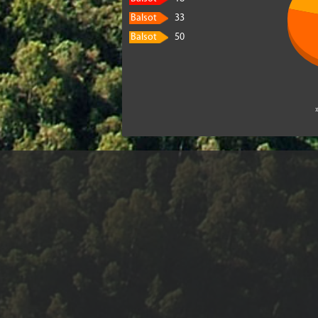
Balsot
33
Balsot
50