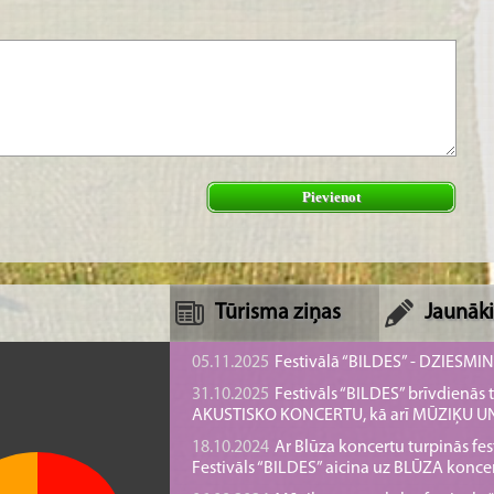
Pievienot
Tūrisma ziņas
Jaunāki
05.11.2025
Festivālā “BILDES” - DZIESMI
31.10.2025
Festivāls “BILDES” brīvdienā
AKUSTISKO KONCERTU, kā arī MŪZIĶU 
18.10.2024
Ar Blūza koncertu turpinās fes
Festivāls “BILDES” aicina uz BLŪZA konce