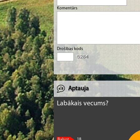
Komentārs
Drošības kods
Aptauja
Labākais vecums?
Balsot
18