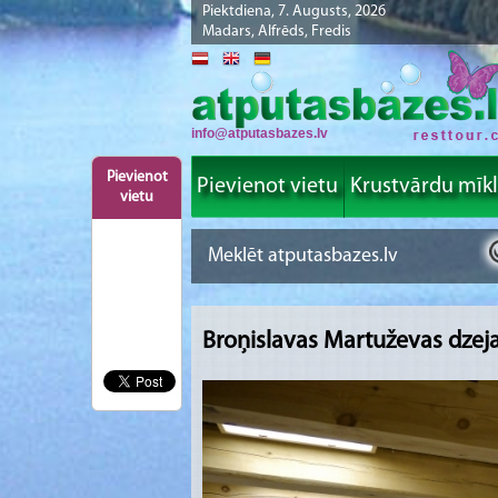
Piektdiena, 7. Augusts, 2026
Madars, Alfrēds, Fredis
info@atputasbazes.lv
Pievienot
Pievienot vietu
Krustvārdu mīk
vietu
Broņislavas Martuževas dzeja