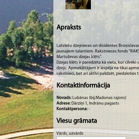
Apraksts
Latviešu dzejnieces un disidentes Broņislava
jaunajiem talantiem. Rakstnieces fonds “RAK
Martuževas dzejas klēts".
Dzejas klēts ir paredzēta kā vieta, kur cilvēk
dzeju. Apmeklētājiem ir iespēja ne tikai apme
rakstnieci, bet arī aktīvi palīdzēt, piedaloties 
Kontaktinformācija
Novads:
Lubānas (bij.Madonas rajons)
Adrese:
Dārziņi 1, Indrānu pagasts
Kontaktpersona:
-
Viesu grāmata
Vārds, uzvārds