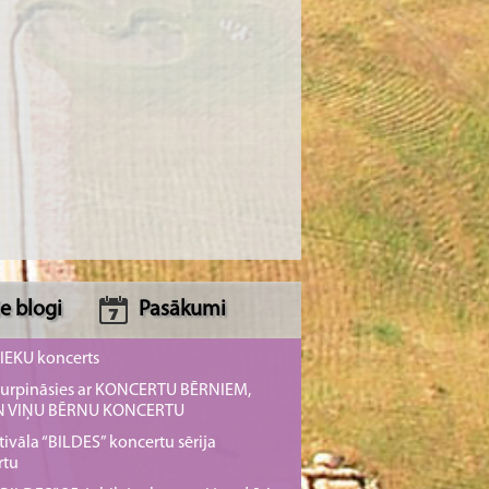
e blogi
Pasākumi
NIEKU koncerts
s turpināsies ar KONCERTU BĒRNIEM,
UN VIŅU BĒRNU KONCERTU
tivāla “BILDES” koncertu sērija
rtu