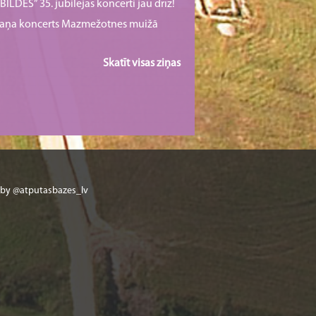
ILDES” 35. jubilejas koncerti jau drīz!
rmaņa koncerts Mazmežotnes muižā
Skatīt visas ziņas
 by @atputasbazes_lv