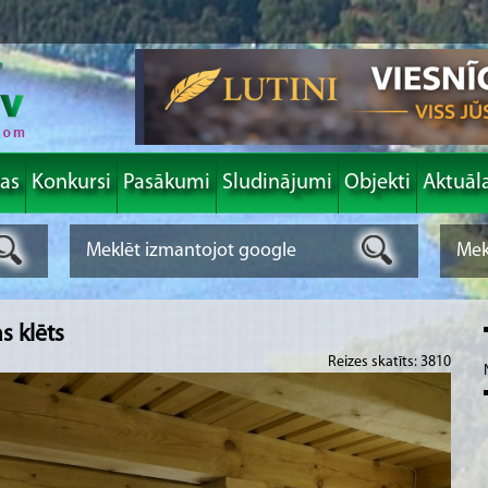
las
Konkursi
Pasākumi
Sludinājumi
Objekti
Aktuāl
s klēts
Reizes skatīts: 3810