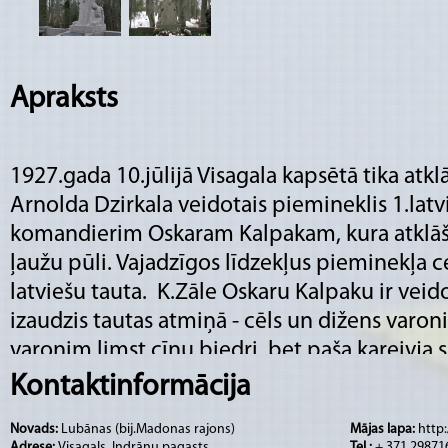
Apraksts
1927.gada 10.jūlijā Visagala kapsētā tika atkl
Arnolda Dzirkala veidotais piemineklis 1.latv
komandierim Oskaram Kalpakam, kura atklāšan
ļaužu pūli. Vajadzīgos līdzekļus pieminekļa c
latviešu tauta. K.Zāle Oskaru Kalpaku ir veido
izaudzis tautas atmiņā - cēls un dižens varon
varonim ļimst cīņu biedri, bet paša kareivja sk
pusi, kur atrodas pulkveža dzimtās mājas “Lie
Kontaktinformācija
Pulkveža piemineklim ir sava īpaša nozīme vēs
Novads:
Lubānas (bij.Madonas rajons)
Mājas lapa:
http
no milzīga laukakmeņa, kurš ir ņemts no Ka
Adrese:
Visagals, Indrānu pagasts
Tel.:
+ 371 29871