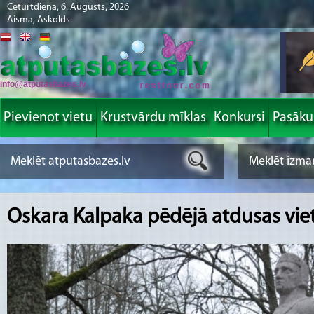
Ceturtdiena, 6. Augusts, 2026
Aisma, Askolds
info@atputasbazes.lv
Pievienot vietu
Krustvārdu mīklas
Konkursi
Pasāk
Oskara Kalpaka pēdējā atdusas vie