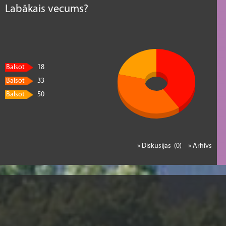
Labākais vecums?
Balsot
18
Balsot
33
Balsot
50
» Diskusijas (0)
» Arhīvs