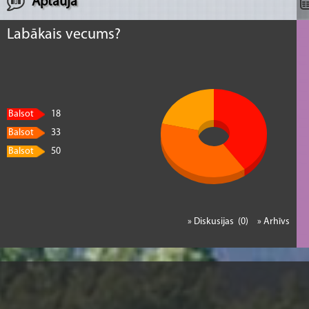
Aptauja
Labākais vecums?
Balsot
18
Balsot
33
Balsot
50
» Diskusijas (0)
» Arhīvs