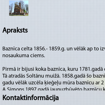
Apraksts
Baznīca celta 1856.- 1859.g. un vēlāk ap to i
nosaukuma ciems.
Pirmā ir bijusi koka baznīca, kuru 1781.gadā c
Tā atradās Soltānu muižā. 1858.gadā šo baznī
gadu vēlāk uzcēla ķieģeļu mūra baznīcu ar 2
A.Simons 1897.gadā jaunuzbūvēto baznīcu k
Sīmaņa un Jūdas godam.
Kontaktinformācija