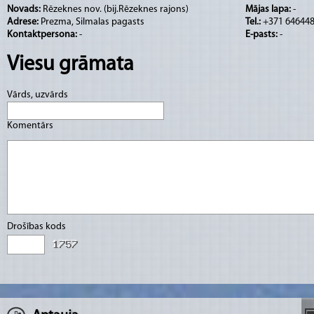
Novads:
Rēzeknes nov. (bij.Rēzeknes rajons)
Mājas lapa:
-
Prāvesta Pētera Andžāna laikā (1975.-1986.g.
Adrese:
Prezma, Silmalas pagasts
Tel.:
+371 64644
baznīcas sakristejām iekārtota kapela, uzbūvēt
Kontaktpersona:
-
E-pasts:
-
iebūvēta svētbilde un veikti lieli labiekārto
Viesu grāmata
darbi.
Vārds, uzvārds
Sākumā Prezma ir bijusi Feimaņu draudzes fili
Komentārs
kļuvusi par patstāvīgu draudzi. (Svilāns, 1995
Drošības kods