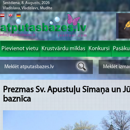
Sestdiena, 8. Augusts, 2026
Vladislava, Vladislavs, Mudīte
info@atputasbazes.lv
Pievienot vietu
Krustvārdu mīklas
Konkursi
Pasāk
Prezmas Sv. Apustuļu Sīmaņa un J
baznīca