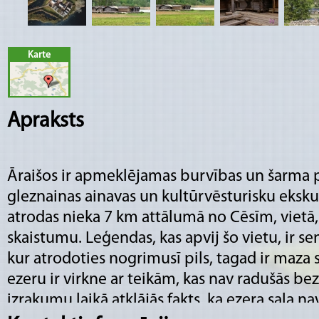
Karte
Apraksts
Āraišos ir apmeklējamas burvības un šarma pi
gleznainas ainavas un kultūrvēsturisku ekskur
atrodas nieka 7 km attālumā no Cēsīm, vietā, 
skaistumu. Leģendas, kas apvij šo vietu, ir se
kur atrodoties nogrimusī pils, tagad ir maza 
ezeru ir virkne ar teikām, kas nav radušās be
izrakumu laikā atklājās fakts, ka ezera sala n