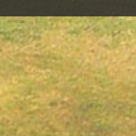
Biļešu cenas
Ar Cēsu novada Drauga karti -10% atlaide no ieejas 
Pieaugušajiem – 5,00 EUR
Studentiem, pensionāriem, skolēniem – 4,00 EUR
Ģimenes biļete – 15,00 EUR
Pirmsskolas vecuma bērniem – bezmaksas
Gidu pakalpojumi:
LV - 30.00 EUR / 1.5h
ENG / DE / RU - 45.00 EUR / 1,5h
Audiogids: