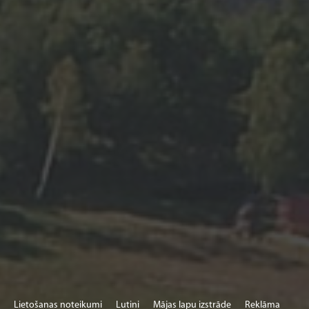
II SLĒGTI
III 9.00 - 17.00
IV 9.00 - 17.00
V 9.00 - 17.00
VI 9.00 - 17.00
VII 10.00- 16.00
22.04.- 30.09.
I - VII ....9.00-19.00
Lietošanas noteikumi
Lutini
Mājas lapu izstrāde
Reklāma