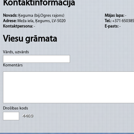
gājiens. Dziednieki šo vietu uzskata par senč
Kontaktinformācija
Novads:
Ķeguma (bij.Ogres rajons)
Mājas lapa:
-
Adrese:
Meža iela, Ķegums, LV-5020
Tel.:
+371 65038
Kontaktpersona:
-
E-pasts:
-
Viesu grāmata
Vārds, uzvārds
Komentārs
Drošības kods