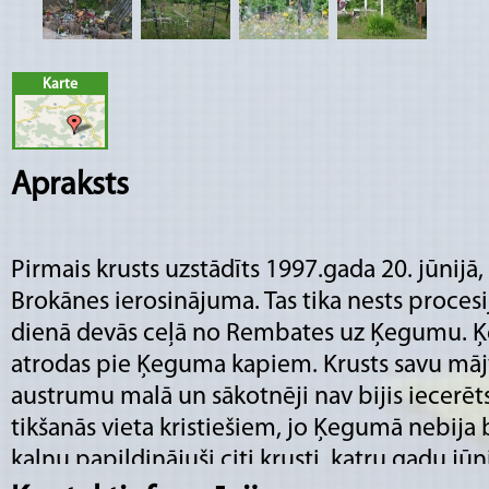
Karte
Apraksts
Pirmais krusts uzstādīts 1997.gada 20. jūnijā, 
Brokānes ierosinājuma. Tas tika nests procesij
dienā devās ceļā no Rembates uz Ķegumu. Ķ
atrodas pie Ķeguma kapiem. Krusts savu mā
austrumu malā un sākotnēji nav bijis iecerēts
tikšanās vieta kristiešiem, jo Ķegumā nebija 
kalnu papildinājuši citi krusti, katru gadu jūn