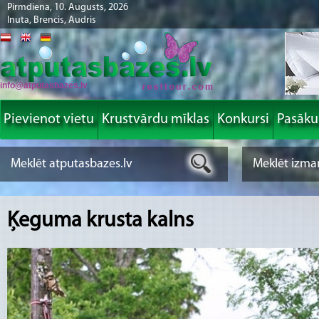
Pirmdiena, 10. Augusts, 2026
Inuta, Brencis, Audris
info@atputasbazes.lv
Pievienot vietu
Krustvārdu mīklas
Konkursi
Pasāk
Ķeguma krusta kalns