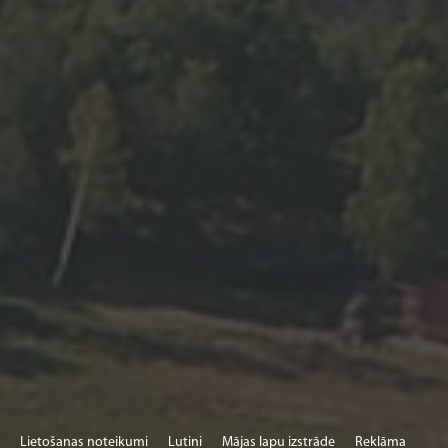
Lietošanas noteikumi
Lutini
Mājas lapu izstrāde
Reklāma