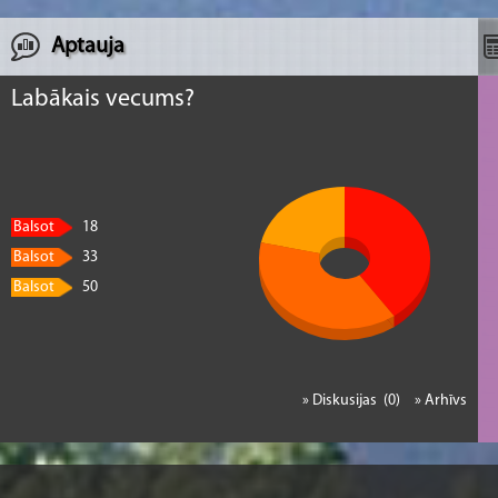
Aptauja
Labākais vecums?
Balsot
18
Balsot
33
Balsot
50
» Diskusijas (0)
» Arhīvs