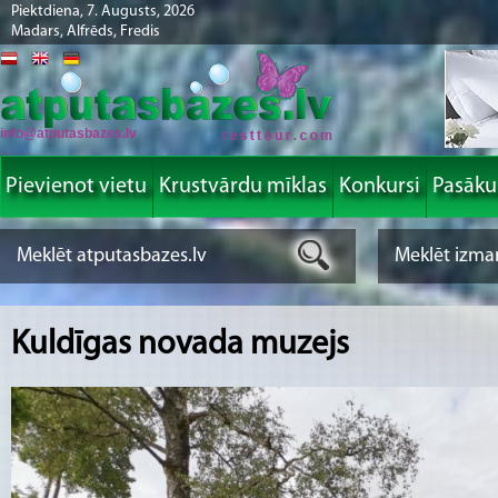
Piektdiena, 7. Augusts, 2026
Madars, Alfrēds, Fredis
info@atputasbazes.lv
Pievienot vietu
Krustvārdu mīklas
Konkursi
Pasāk
Kuldīgas novada muzejs