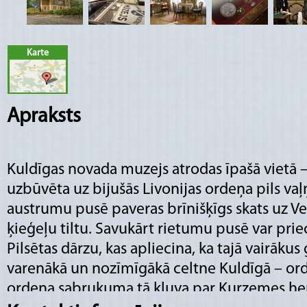
Karte
Apraksts
Kuldīgas novada muzejs atrodas īpašā vietā 
uzbūvēta uz bijušās Livonijas ordeņa pils vaļ
austrumu pusē paveras brīnišķīgs skats uz 
ķieģeļu tiltu. Savukārt rietumu pusē var prie
Pilsētas dārzu, kas apliecina, ka tajā vairāku
varenākā un nozīmīgākā celtne Kuldīgā – orde
ordeņa sabrukuma tā kļuva par Kurzemes her