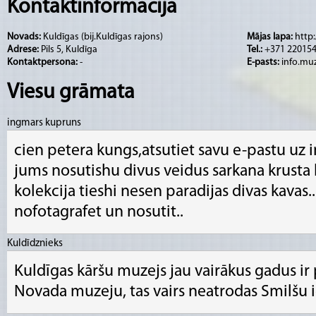
gadā šeit dzimis hercogs Jēkabs Ketlers (Jak
Kontaktinformācija
valdījis no 1642. līdz 1682. gadam).
Novads:
Kuldīgas (bij.Kuldīgas rajons)
Mājas lapa:
http
Adrese:
Pils 5, Kuldīga
Tel.:
+371 22015
Kontaktpersona:
-
E-pasts:
info.mu
Viesu grāmata
ingmars kupruns
cien petera kungs,atsutiet savu e-pastu uz i
jums nosutishu divus veidus sarkana krusta
kolekcija tieshi nesen paradijas divas kavas...
nofotagrafet un nosutit..
Kuldīdznieks
Kuldīgas kāršu muzejs jau vairākus gadus ir 
Novada muzeju, tas vairs neatrodas Smilšu i