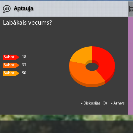
Aptauja
Labākais vecums?
Balsot
18
Balsot
33
Balsot
50
» Diskusijas (0)
» Arhīvs