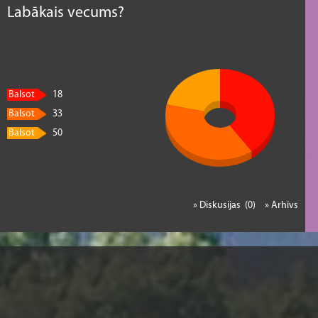
Labākais vecums?
Balsot
18
Balsot
33
Balsot
50
» Diskusijas (0)
» Arhīvs