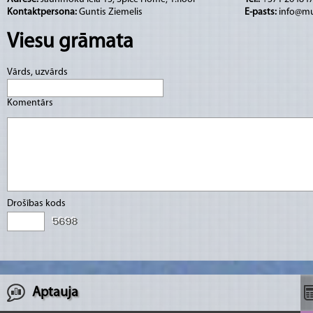
Kontaktpersona:
Guntis Ziemelis
E-pasts:
info@mu
Viesu grāmata
Vārds, uzvārds
Komentārs
Drošības kods
Aptauja