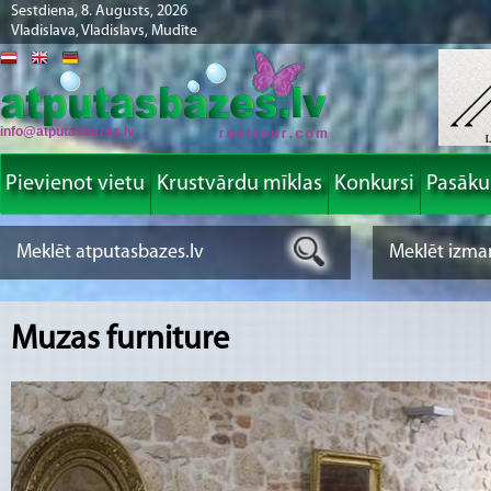
Sestdiena, 8. Augusts, 2026
Vladislava, Vladislavs, Mudīte
info@atputasbazes.lv
Pievienot vietu
Krustvārdu mīklas
Konkursi
Pasāk
Muzas furniture