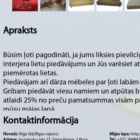
Apraksts
Būsim ļoti pagodināti, ja jums liksies pievi
interjera lietu piedāvājums un Jūs varēsiet
piemērotas lietas.
Piedāvājam arī dārza mēbeles par ļoti labā
Gribam piedāvāt viesu namiem un atpūtas 
atlaidi 25% no preču pamatsummas visām pr
mūsu mājas lapā.
Preču piedāvājumu un informāciju par mums
Kontaktinformācija
mājas lapā www.muzasistaba.lv
Novads:
Rīga (bij.Rīgas rajons)
Mājas lapa:
http
Adrese:
Jaunmoku iela 13, Spice Home, 1.floor
Tel.:
+371 26484