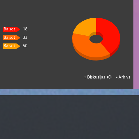
Balsot
18
Balsot
33
Balsot
50
» Diskusijas (0)
» Arhīvs