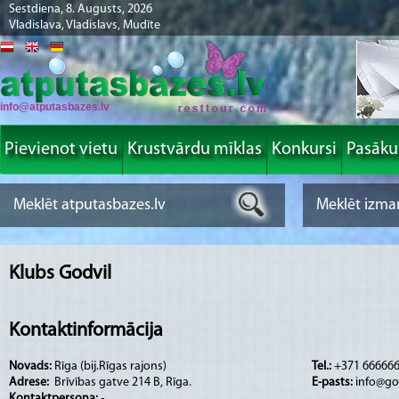
Sestdiena, 8. Augusts, 2026
Vladislava, Vladislavs, Mudīte
info@atputasbazes.lv
Pievienot vietu
Krustvārdu mīklas
Konkursi
Pasāk
Klubs Godvil
Kontaktinformācija
Novads:
Rīga (bij.Rīgas rajons)
Tel.:
+371 66666
Adrese:
Brīvības gatve 214 B, Rīga.
E-pasts:
info@god
Kontaktpersona:
-