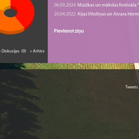
06.09.2024
Mūzikas un mākslas festivāla “B
20.04.2022
Aijas Vītoliņas un Aivara He
Pievienot ziņu
» Diskusijas (0)
» Arhīvs
Tweets