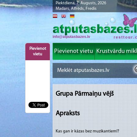
Piektdiena, 7. Augusts, 2026
Madars, Alfrēds, Fredis
info@atputasbazes.lv
Pievienot
Pievienot vietu
Krustvārdu mīk
vietu
Grupa Pārmaiņu vējš
Apraksts
Kas gan ir kāzas bez muzikantiem!?