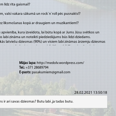
 līdz rīta gaismai!?
ām, valsi vakara sākumā un rock`n`roll pēc pusnakts!?
 bez līksmošanas kopā ar draugiem un muzikantiem!?
apvienība, kura izveidota, lai būtu kopā ar Jums Jūsu svētkos un
 labi zināma un noteikti piedziedājums būs līdzi dziedams.
ākās latviešu dziesmas (90%) un visiem labi zināmas ārzemju dziesmas
 pret savu darbu izturamies ar vislielāko atbildību, piemērosimies
 gaumēm.
etes vokāls, “dzīvais” sastāvs. Sniedzam arī koncertus izpildot dažādus
Mājas lapa:
http://medolv.wordpress.com/
Tel.:
+371 28689794
E-pasts:
pasakumiem@gmail.com
zām telpām, gan lieliem kultūras namiem vai estrādēm.
28.02.2021 13:50:18
s ir ari savas dziesmas? Butu labi ,ja tadas butu.