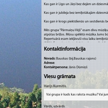
Kas gan ir Līgo un Jāņi bez dejām un dziesmām
Kas gan ir jubileja bez iemīļotākajām dziesm
Kas gan ir krogs piektdienās un sestdienās
Mēs grupa “Pārmaiņu Vējš” esam divu mūziķu 
atpūtas brīžos. Mūsu spēlētā mūzika Jums būs
Repertuārā esam iekļāvuši visu laiku iemīļot
(10%). Esam jautri, atraktīvi un komunikabli,
dažādu vecumu auditorijai un muzikālajām
Kontaktinformācija
Iespējami dažādi sastāva papildinājumi, sievi
Novads:
Bauskas (bij.Bauskas rajons)
pasaules un pašmāju hitus.
Adrese:
Kontaktpersona:
Jānis Dūmiņš
Ir sava skaņas un gaismas aparatūra gan ma
Viesu grāmata
Par cenām vienosimies!
Harijs Kurmitis.
Vai grupa ir kads kas raksta muziku? Vai jum
Vārds, uzvārds