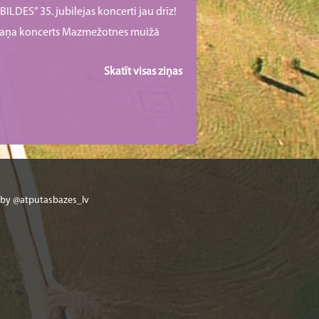
ILDES” 35. jubilejas koncerti jau drīz!
rmaņa koncerts Mazmežotnes muižā
Skatīt visas ziņas
 by @atputasbazes_lv