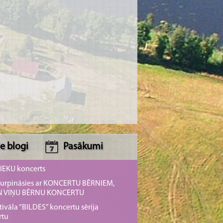
e blogi
Pasākumi
NIEKU koncerts
s turpināsies ar KONCERTU BĒRNIEM,
UN VIŅU BĒRNU KONCERTU
tivāla “BILDES” koncertu sērija
rtu