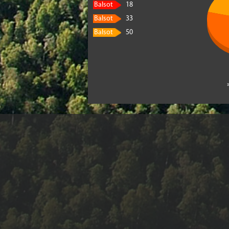
Balsot
18
Balsot
33
Balsot
50