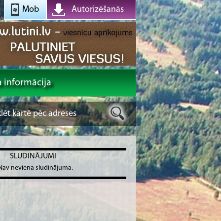
Mob
Autorizēšanās
a informācija
SLUDINĀJUMI
Nav neviena sludinājuma.