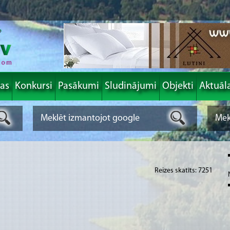
las
Konkursi
Pasākumi
Sludinājumi
Objekti
Aktuāl
Reizes skatīts: 7251