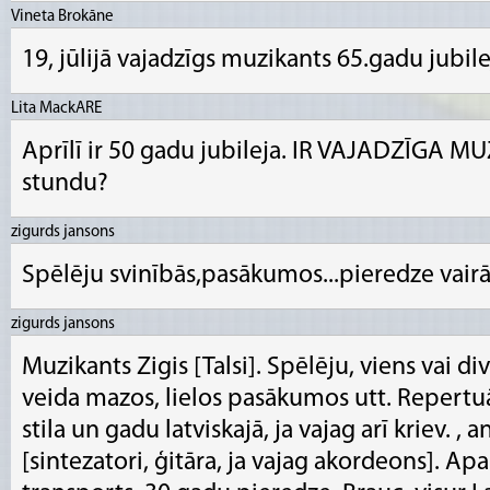
Vineta Brokāne
19, jūlijā vajadzīgs muzikants 65.gadu jubile
Lita MackARE
Aprīlī ir 50 gadu jubileja. IR VAJADZĪGA MU
stundu?
zigurds jansons
Spēlēju svinībās,pasākumos...pieredze vairāk
zigurds jansons
Muzikants Zigis [Talsi]. Spēlēju, viens vai div
veida mazos, lielos pasākumos utt. Repertuā
stila un gadu latviskajā, ja vajag arī kriev. , ang
[sintezatori, ģitāra, ja vajag akordeons]. Apa