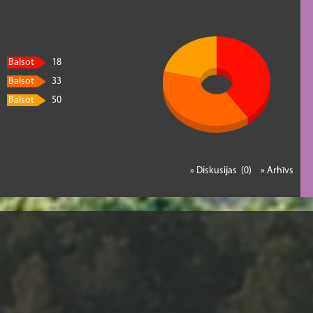
Balsot
18
Balsot
33
Balsot
50
» Diskusijas (0)
» Arhīvs