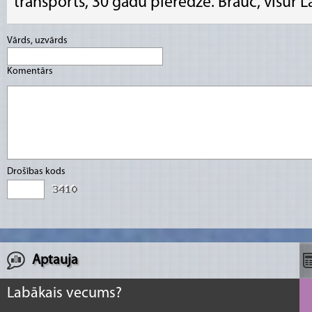
transports, 30 gadu pieredze. Brauc, visur La
Vārds, uzvārds
Komentārs
Drošības kods
Aptauja
Labākais vecums?