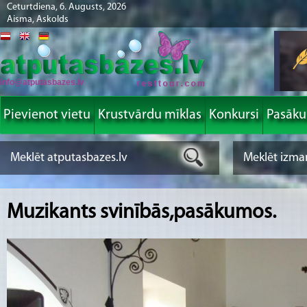
Ceturtdiena, 6. Augusts, 2026
Aisma, Askolds
info@atputasbazes.lv
Pievienot vietu
Krustvārdu mīklas
Konkursi
Pasāk
Muzikants svinībās,pasākumos.