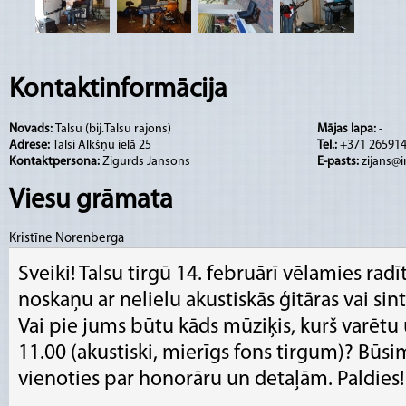
Kontaktinformācija
Novads:
Talsu (bij.Talsu rajons)
Mājas lapa:
-
Adrese:
Talsi Alkšņu ielā 25
Tel.:
+371 265914
Kontaktpersona:
Zigurds Jansons
E-pasts:
zijans@i
Viesu grāmata
Kristīne Norenberga
Sveiki! Talsu tirgū 14. februārī vēlamies rad
noskaņu ar nelielu akustiskās ģitāras vai si
Vai pie jums būtu kāds mūziķis, kurš varētu 
11.00 (akustiski, mierīgs fons tirgum)? Būsi
vienoties par honorāru un detaļām. Paldies!