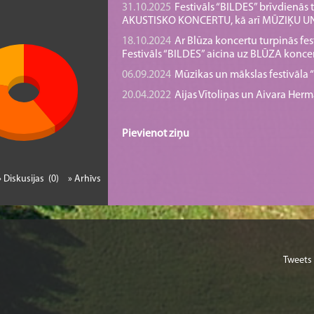
31.10.2025
Festivāls “BILDES” brīvdienā
AKUSTISKO KONCERTU, kā arī MŪZIĶU 
18.10.2024
Ar Blūza koncertu turpinās fes
Festivāls “BILDES” aicina uz BLŪZA konce
06.09.2024
Mūzikas un mākslas festivāla “B
20.04.2022
Aijas Vītoliņas un Aivara He
Pievienot ziņu
» Diskusijas (0)
» Arhīvs
Tweets