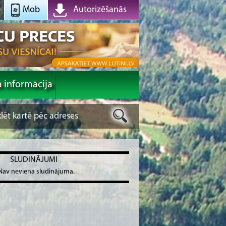
Mob
Autorizēšanās
a informācija
SLUDINĀJUMI
Nav neviena sludinājuma.