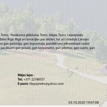
. Toms. Pasākuma glābšana. Toms. Idejas. Toms. Liepājnieks.
zīvo Rīgā. Rīgā arī izmācījies par aktieri, tur arī strādājis Latvijas
kino gan pašmāju, gan ārpusmāju, parālēli sevi pilnveidojot vadot
pasākumi gan privāti, gan korporatīvi, gan pilsētas, gan valsts, gan
Mājas lapa:
-
Tel.:
+371 22186557
E-pasts:
tliepajnieks@yahoo.com
03.10.2020 19:07:08