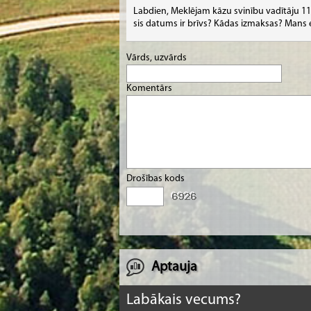
Labdien, Meklējam kāzu svinību vadītāju 11.1
sis datums ir brīvs? Kādas izmaksas? Man
Vārds, uzvārds
Komentārs
Drošības kods
Aptauja
Labākais vecums?