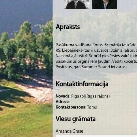
Apraksts
Pasākuma vadīšana. Toms. Scenāriju izstrāde
P.S. Liepājnieks- tas ir uzvārds! Dzimis Talsos, d
Nacionālajā teātrī. Šobrīd pievērsies vairāk 
pasākumus orģināliem ļaudīm. Vadīti kocerti, 
Positivus, gan Summer Sound ietvaros,
Kontaktinformācija
Novads:
Rīga (bij.Rīgas rajons)
Adrese:
Kontaktpersona:
Toms
Viesu grāmata
Amanda Grase