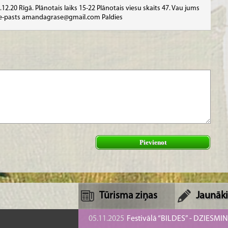
2.20 Rīgā. Plānotais laiks 15-22 Plānotais viesu skaits 47. Vau jums
s e-pasts amandagrase@gmail.com Paldies
Pievienot
Tūrisma ziņas
Jaunāki
05.11.2025
Festivālā “BILDES” - DZIESMI