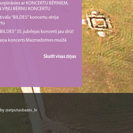
s turpināsies ar KONCERTU BĒRNIEM,
UN VIŅU BĒRNU KONCERTU
tivāla “BILDES” koncertu sērija
rtu
ILDES” 35. jubilejas koncerti jau drīz!
rmaņa koncerts Mazmežotnes muižā
Skatīt visas ziņas
 by @atputasbazes_lv