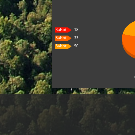
Balsot
18
Balsot
33
Balsot
50