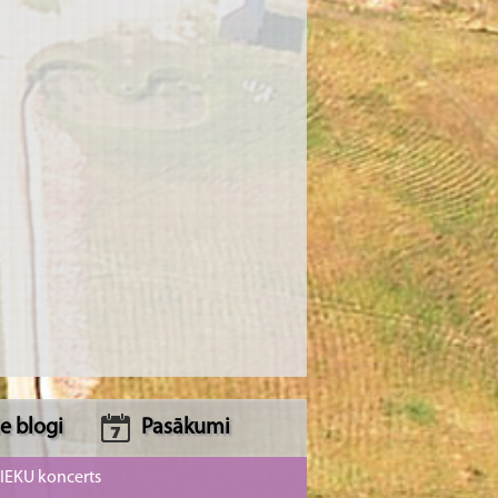
e blogi
Pasākumi
NIEKU koncerts