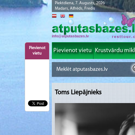
Piektdiena, 7. Augusts, 2026
Madars, Alfrēds, Fredis
info@atputasbazes.lv
Pievienot
Pievienot vietu
Krustvārdu mīk
vietu
Toms Liepājnieks