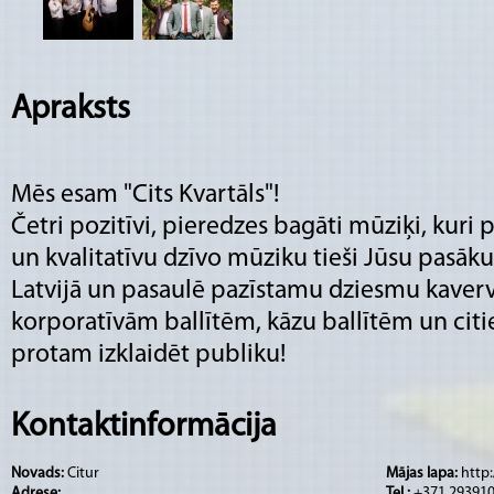
Apraksts
Mēs esam "Cits Kvartāls"!
Četri pozitīvi, pieredzes bagāti mūziķi, kuri
un kvalitatīvu dzīvo mūziku tieši Jūsu pasā
Latvijā un pasaulē pazīstamu dziesmu kaverv
korporatīvām ballītēm, kāzu ballītēm un ci
protam izklaidēt publiku!
Muzikālais sastāvs:
Kontaktinformācija
Toms Bokums - Vokāls, ģitāra;
Novads:
Citur
Mājas lapa:
http
Zigmārs Miemis - Taustiņinstrumenti; vokāls
Adrese:
Tel.:
+371 29391