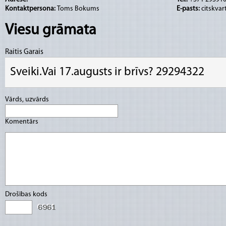
Gatis Jugāns - Sitaminstrumenti; vokāls
Kontaktpersona:
Toms Bokums
E-pasts:
citskva
Kristaps Liepa - Bass
Viesu grāmata
Video -
https://www.youtube.com/watch?v=
Raitis Garais
www.facebook.com/citskvartals
Sveiki.Vai 17.augusts ir brīvs? 29294322
Vārds, uzvārds
Komentārs
Drošības kods