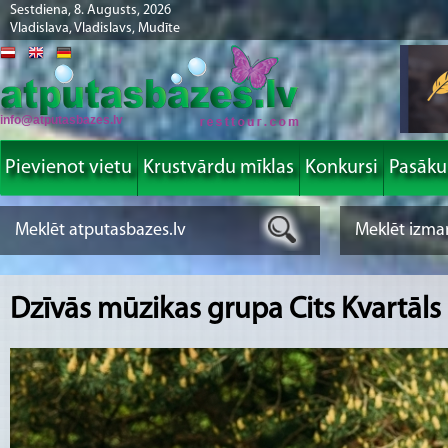
Sestdiena, 8. Augusts, 2026
Vladislava, Vladislavs, Mudīte
info@atputasbazes.lv
Pievienot vietu
Krustvārdu mīklas
Konkursi
Pasāk
Dzīvās mūzikas grupa Cits Kvartāls