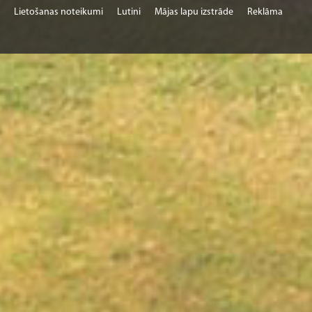
Lietošanas noteikumi
Lutini
Mājas lapu izstrāde
Reklāma