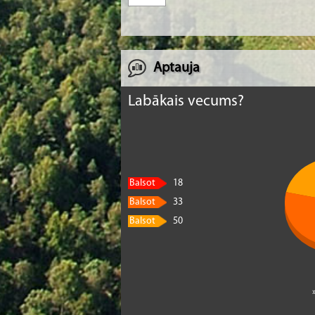
Aptauja
Labākais vecums?
Balsot
18
Balsot
33
Balsot
50