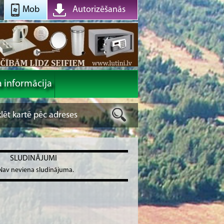
Mob
Autorizēšanās
a informācija
SLUDINĀJUMI
Nav neviena sludinājuma.