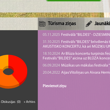
Tūrisma ziņas
Jaunāki
05.11.2025
Festivālā “BILDES” - DZIESMI
31.10.2025
Festivāls “BILDES” brīvdienā
AKUSTISKO KONCERTU, kā arī MŪZIĶU 
18.10.2024
Ar Blūza koncertu turpinās fes
Festivāls “BILDES” aicina uz BLŪZA konce
06.09.2024
Mūzikas un mākslas festivāla “B
20.04.2022
Aijas Vītoliņas un Aivara He
Pievienot ziņu
» Diskusijas (0)
» Arhīvs