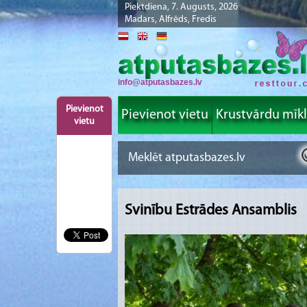
Piektdiena, 7. Augusts, 2026
Madars, Alfrēds, Fredis
info@atputasbazes.lv
Pievienot
Pievienot vietu
Krustvārdu mīk
vietu
Svinību Estrādes Ansamblis