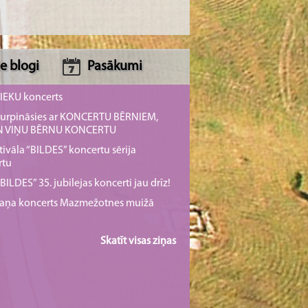
e blogi
Pasākumi
NIEKU koncerts
s turpināsies ar KONCERTU BĒRNIEM,
UN VIŅU BĒRNU KONCERTU
tivāla “BILDES” koncertu sērija
rtu
ILDES” 35. jubilejas koncerti jau drīz!
rmaņa koncerts Mazmežotnes muižā
Skatīt visas ziņas