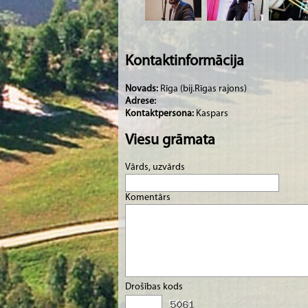
Kontaktinformācija
Novads:
Rīga (bij.Rīgas rajons)
Adrese:
Kontaktpersona:
Kaspars
Viesu grāmata
Vārds, uzvārds
Komentārs
Drošības kods