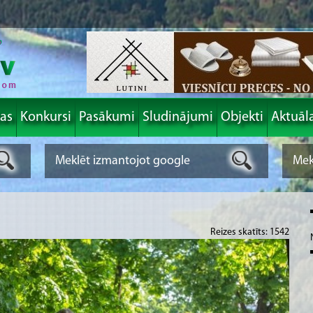
las
Konkursi
Pasākumi
Sludinājumi
Objekti
Aktuāl
Reizes skatīts: 1542