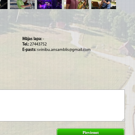
Mājas lapa:
-
Tel.:
27443752
E-pasts:
svinibu.ansamblis@gmail.com
Pievienot