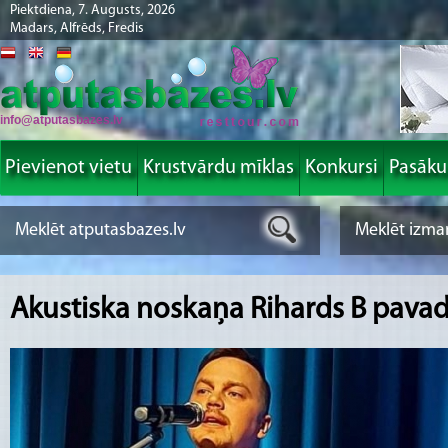
Piektdiena, 7. Augusts, 2026
Madars, Alfrēds, Fredis
info@atputasbazes.lv
Pievienot vietu
Krustvārdu mīklas
Konkursi
Pasāk
Akustiska noskaņa Rihards B pava