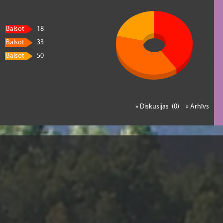
Balsot
18
Balsot
33
Balsot
50
» Diskusijas (0)
» Arhīvs