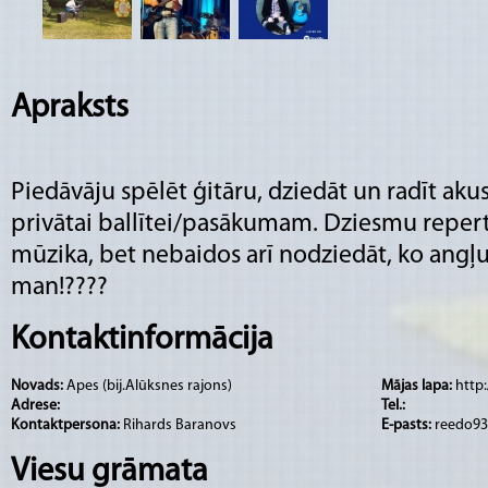
Apraksts
Piedāvāju spēlēt ģitāru, dziedāt un radīt akus
privātai ballītei/pasākumam. Dziesmu repert
mūzika, bet nebaidos arī nodziedāt, ko angļu 
man!????
Kontaktinformācija
Novads:
Apes (bij.Alūksnes rajons)
Mājas lapa:
http
Adrese:
Tel.:
Kontaktpersona:
Rihards Baranovs
E-pasts:
reedo9
Viesu grāmata