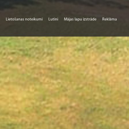
Lietošanas noteikumi
Lutini
Mājas lapu izstrāde
Reklāma