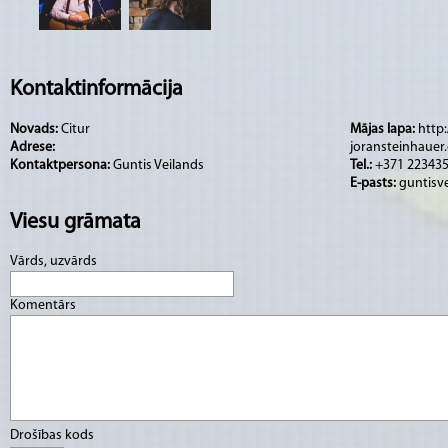
Kontaktinformācija
Novads:
Citur
Mājas lapa:
http
Adrese:
joransteinhauer
Kontaktpersona:
Guntis Veilands
Tel.:
+371 22343
E-pasts:
guntisv
Viesu grāmata
Vārds, uzvārds
Komentārs
Drošības kods