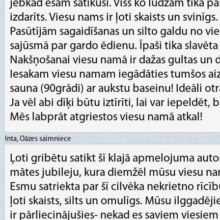
jebkad esam satikuši. Viss ko lūdzām tika 
izdarīts. Viesu nams ir ļoti skaists un svinīgs. 
Pasūtījām sagaidīšanas un silto galdu no vie
sajūsmā par gardo ēdienu. Īpaši tika slavēta z
Nakšņošanai viesu namā ir dažas gultas un 
Iesakam viesu namam iegādāties tumšos aizska
sauna (90grādi) ar aukstu baseinu! Ideāli otr
Ja vēl abi dīķi būtu iztīrīti, lai var iepeldēt,
Mēs labprāt atgriestos viesu namā atkal!
Inta, Oāzes saimniece
Ļoti gribētu satikt šī klajā apmelojuma aut
mātes jubileju, kura diemžēl mūsu viesu n
Esmu satriekta par šī cilvēka nekrietno rīcī
ļoti skaists, silts un omulīgs. Mūsu ilggadēji
ir pārliecinājušies- nekad es saviem viesi