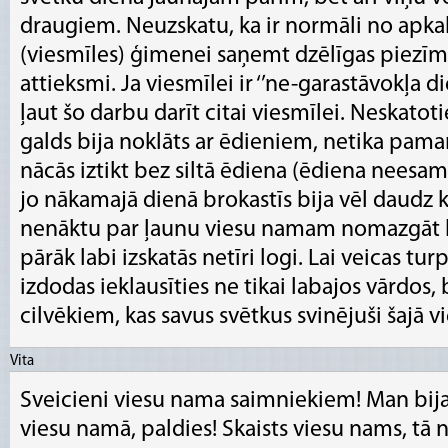
draugiem. Neuzskatu, ka ir normāli no apka
(viesmīles) ģimenei saņemt dzēlīgas piezīm
attieksmi. Ja viesmīlei ir ‘’ne-garastāvokļa di
ļaut šo darbu darīt citai viesmīlei. Neskatoti
galds bija noklāts ar ēdieniem, netika pama
nācās iztikt bez siltā ēdiena (ēdiena nees
jo nākamajā dienā brokastīs bija vēl daudz ka
nenāktu par ļaunu viesu namam nomazgāt lo
pārāk labi izskatās netīri logi. Lai veicas t
izdodas ieklausīties ne tikai labajos vārdos, b
cilvēkiem, kas savus svētkus svinējuši šajā 
Vita
Sveicieni viesu nama saimniekiem! Man bija
viesu namā, paldies! Skaists viesu nams, tā