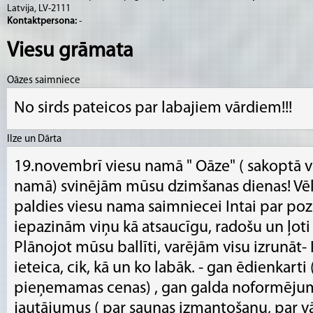
Latvija, LV-2111
Kontaktpersona:
-
Viesu grāmata
Oāzes saimniece
No sirds pateicos par labajiem vārdiem!!!
Ilze un Dārta
19.novembrī viesu namā " Oāze" ( sakoptā vi
namā) svinējām mūsu dzimšanas dienas! Vēlo
paldies viesu nama saimniecei Intai par poz
iepazinām viņu kā atsaucīgu, radošu un ļoti
Plānojot mūsu ballīti, varējām visu izrunāt-
ieteica, cik, kā un ko labāk. - gan ēdienkart
pieņemamas cenas) , gan galda noformējumu
jautājumus ( par saunas izmantošanu, par vā