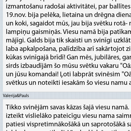
izmantošanu radošai aktivitātei, par ballītes 
19.nov. bija pelēka, lietaina un drēgna diena
un koki, sagaidot mūs, jau bija svētku rotā-
lampiņu gaismiņās. Viesu namā bija patīkami
mājīgi. Galds bija tik skaisti un svinīgi uzklāt
laba apkalpošana, palīdzība arī sakārtojot z
kūkas svinīgajā brīdī! Gan mēs, jubilāres, ga
sirds izbaudījām šo mūsu svētku vakaru "Oāz
un jūsu komandai! Ļoti labprāt svinēsim "Oā
svētkus un noteikti iesakām šo viesu namu ar
Valerija&Pauls
Tikko svinējām savas kāzas šajā viesu namā.
izteikt vislielāko pateicīgu viesu nama saimni
patiesi vispretimnākošākā un saprotošākā 