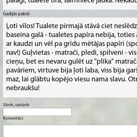
palagi, tualete tira, saimniece jauka. Nekad
Gadījās pabūt
Ļoti vīlos! Tualete pirmajā stāvā ciet neslēdz
baseina galā - tualetes papīra nebija, toties
ar kaudzi un vēl pa grīdu mētājas papīri (spo
nav!) Guļvietas - matrači, pledi, spilveni - vi
cieņu, bet es nevaru gulēt uz "plika" matrača
pavāriem, virtuve bija ļoti laba, viss bija gar
maz, lai glābtu kopējo viesu nama slavu. Ot
nebraukšu!
Vārds, uzvārds
Komentārs