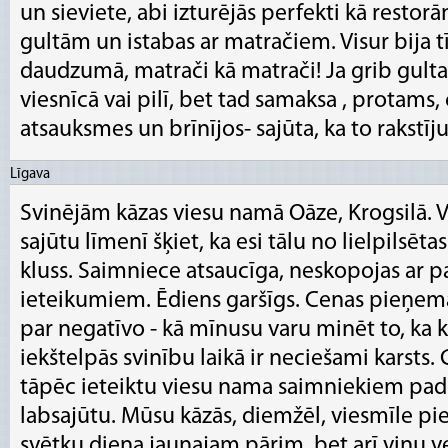
un sieviete, abi izturējās perfekti kā restorān
gultām un istabas ar matračiem. Visur bija t
daudzumā, matrači kā matrači! Ja grib gultas
viesnīcā vai pilī, bet tad samaksa , protams, 
atsauksmes un brīnījos- sajūta, ka to rakstīj
Līgava
Svinējām kāzas viesu namā Oāze, Krogsilā. V
sajūtu līmenī šķiet, ka esi tālu no lielpilsēta
kluss. Saimniece atsaucīga, neskopojas ar
ieteikumiem. Ēdiens garšīgs. Cenas pieņem
par negatīvo - kā mīnusu varu minēt to, ka k
iekštelpās svinību laikā ir neciešami karsts. 
tāpēc ieteiktu viesu nama saimniekiem pad
labsajūtu. Mūsu kāzās, diemžēl, viesmīle piemi
svētku diena jaunajam pārim, bet arī viņu 