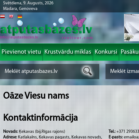
Svētdiena, 9. Augusts, 2026
Madara, Genoveva
info@atputasbazes.lv
Pievienot vietu
Krustvārdu mīklas
Konkursi
Pasāk
Oāze Viesu nams
Kontaktinformācija
Novads:
Ķekavas (bij.Rīgas rajons)
Tel.:
+371 29363
Adrese:
Katlakalns, Ķekavas pagasts, Ķekavas novads,
E-pasts:
emailoaz