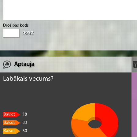
Drošības kods
Aptauja
Labākais vecums?
Balsot
18
Balsot
33
Balsot
50