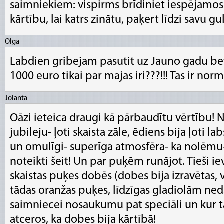
saimniekiem: vispirms brīdiniet iespējamos 
kārtību, lai katrs zinātu, paķert līdzi savu gu
Olga
Labdien gribejam pasutit uz Jauno gadu be
1000 euro tikai par majas iri???!!! Tas ir norm
Jolanta
Oāzi ieteica draugi kā pārbaudītu vērtību! 
jubileju- ļoti skaista zāle, ēdiens bija ļoti la
un omulīgi- superīga atmosfēra- ka nolēmu-
noteikti šeit! Un par puķēm runājot. Tieši iev
skaistas puķes dobēs (dobes bija izravētas, vi
tādas oranžas puķes, līdzīgas gladiolām ned
saimniecei nosaukumu pat speciāli un kur tā
atceros, ka dobes bija kārtībā!