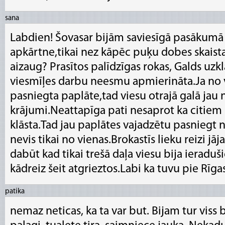
sana
Labdien! Šovasar bijām saviesīgā pasākumā 
apkārtne,tikai nez kāpēc puķu dobes skaista
aizaug? Prasītos palīdzīgas rokas, Galds uzkl
viesmīļes darbu neesmu apmierināta.Ja no v
pasniegta paplāte,tad viesu otrajā galā jau 
krājumi.Neattapīga pati nesaprot ka citie
klāsta.Tad jau paplātes vajadzētu pasnieg
nevis tikai no vienas.Brokastīs lieku reizi jāj
dabūt kad tikai trešā daļa viesu bija ieradu
kādreiz šeit atgrieztos.Labi ka tuvu pie Rīgas
patika
nemaz neticas, ka ta var but. Bijam tur viss 