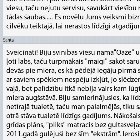
viesu, taču nejutu servisu, savukārt viesību 
tādas šaubas..... Es novēlu Jums veiksmi biz
cilvēku teiktajā, lai nerastos līdzīgi atgadīju
Santa
Sveicināti! Biju svinībās viesu namā"Oāze" u
ļoti labs, taču turpmākais "maigi" sakot sarūg
devās pie miera, es kā pēdējā iegāju pirmā s
ar saviem spēkiem nespēju izkļūt, jo slēdz
vaļā, bet palīdzību itkā nebija vairs kam lūgt
miera augšstāvā. Biju samierinājusies, ka lī
netīrajā tualetē, taču man palaimējās, tiku sa
otrā stāva tualetē līdzīgs gadījums. Nākošai
grīdas plāns, "pliks" matracis bez gultasveļas
2011.gadā gulējuši bez šīm "ekstrām". Iero