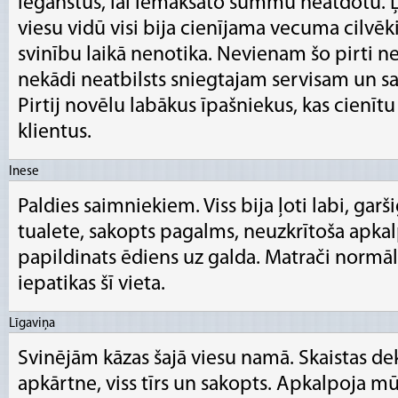
ieganstus, lai iemaksāto summu neatdotu. Ļo
viesu vidū visi bija cienījama vecuma cilvēki
svinību laikā nenotika. Nevienam šo pirti ne
nekādi neatbilsts sniegtajam servisam un sa
Pirtij novēlu labākus īpašniekus, kas cienīt
klientus.
Inese
Paldies saimniekiem. Viss bija ļoti labi, garš
tualete, sakopts pagalms, neuzkrītoša apkalp
papildinats ēdiens uz galda. Matrači normāli,
iepatikas šī vieta.
Līgaviņa
Svinējām kāzas šajā viesu namā. Skaistas de
apkārtne, viss tīrs un sakopts. Apkalpoja mūs 