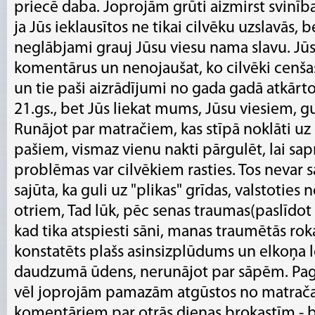
priecē daba. Joprojām grūti aizmirst svinības,
ja Jūs ieklausītos ne tikai cilvēku uzslavās, b
neglābjami grauj Jūsu viesu nama slavu. Jūs
komentārus un nenojaušat, ko cilvēki cenšas
un tie paši aizrādījumi no gada gadā atkārtoj
21.gs., bet Jūs liekat mums, Jūsu viesiem, g
Runājot par matračiem, kas stīpā noklāti uz
pašiem, vismaz vienu nakti pārgulēt, lai sap
problēmas var cilvēkiem rasties. Tos nevar 
sajūta, ka guli uz "plikas" grīdas, valstotie
otriem, Tad lūk, pēc senas traumas(paslīdot u
kad tika atspiesti sāni, manas traumētās rok
konstatēts plašs asinsizplūdums un elkoņa lo
daudzumā ūdens, nerunājot par sāpēm. Pagā
vēl joprojām pamazām atgūstos no matrača
komentāriem par otrās dienas brokastīm - bē