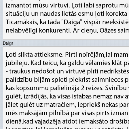
izmantot mūsu virtuvi. Ļoti labi saprotu 
situāciju un naudas lietās esmu ļoti korekt
Ticamākais, ka tāda "Daiga" vispār neeksist
nelabvēlīgi konkurenti. Ar cieņu, Oāzes sai
Daiga
Ļoti slikta attieksme. Pirti noīrējām,lai m
jubileju. Kad teicu, ka galdu vēlamies klāt p
- traukus nedošot un virtuvē plīti nedrīkstē
palīdzību bijām spieti piekrist saimnieces
kas kopsummu palielināja 2 reizes. Svinību
gulēt, izrādījās, ka visas istabas nemaz nav 
jāiet gulēt uz matračiem, iepriekš nekas par
mēs maksājām pilnībā par visas pirts izma
dienā,kad vajadzēja atdot iemaksāto drošīb