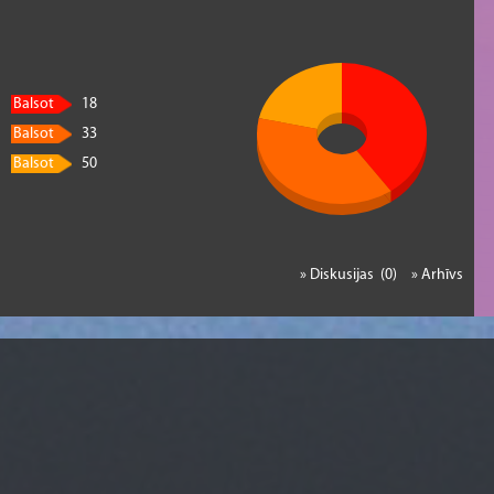
Balsot
18
Balsot
33
Balsot
50
» Diskusijas (0)
» Arhīvs