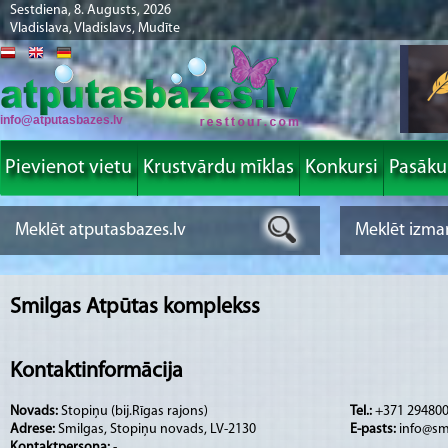
Sestdiena, 8. Augusts, 2026
Vladislava, Vladislavs, Mudīte
info@atputasbazes.lv
Pievienot vietu
Krustvārdu mīklas
Konkursi
Pasāk
Smilgas Atpūtas komplekss
Kontaktinformācija
Novads:
Stopiņu (bij.Rīgas rajons)
Tel.:
+371 29480
Adrese:
Smilgas, Stopiņu novads, LV-2130
E-pasts:
info@smi
Kontaktpersona:
-