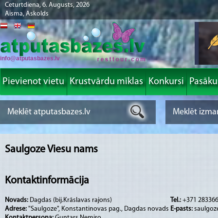
Ceturtdiena, 6. Augusts, 2026
Aisma, Askolds
info@atputasbazes.lv
Pievienot vietu
Krustvārdu mīklas
Konkursi
Pasāk
Saulgoze Viesu nams
Kontaktinformācija
Novads:
Dagdas (bij.Krāslavas rajons)
Tel.:
+371 28336
Adrese:
"Saulgoze", Konstantinovas pag., Dagdas novads
E-pasts:
saulgoz
Kontaktpersona:
Guntars Nemiro