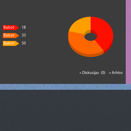
Balsot
18
Balsot
33
Balsot
50
» Diskusijas (0)
» Arhīvs