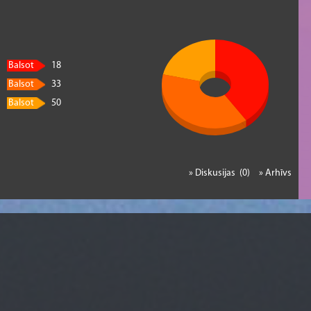
Balsot
18
Balsot
33
Balsot
50
» Diskusijas (0)
» Arhīvs