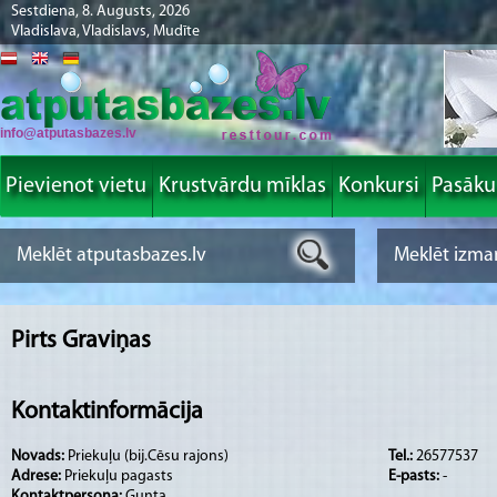
Sestdiena, 8. Augusts, 2026
Vladislava, Vladislavs, Mudīte
info@atputasbazes.lv
Pievienot vietu
Krustvārdu mīklas
Konkursi
Pasāk
Pirts Graviņas
Kontaktinformācija
Novads:
Priekuļu (bij.Cēsu rajons)
Tel.:
26577537
Adrese:
Priekuļu pagasts
E-pasts:
-
Kontaktpersona:
Gunta