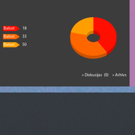
Balsot
18
Balsot
33
Balsot
50
» Diskusijas (0)
» Arhīvs