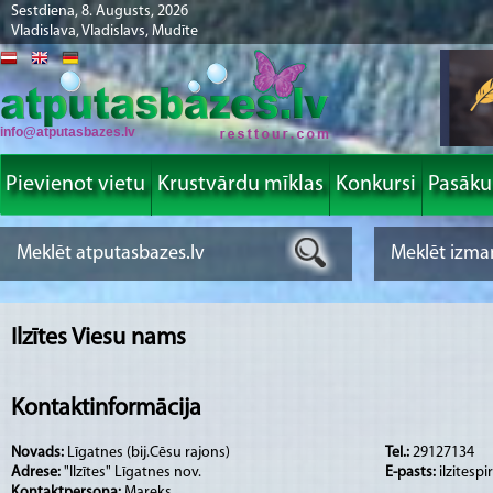
Sestdiena, 8. Augusts, 2026
Vladislava, Vladislavs, Mudīte
info@atputasbazes.lv
Pievienot vietu
Krustvārdu mīklas
Konkursi
Pasāk
Ilzītes Viesu nams
Kontaktinformācija
Novads:
Līgatnes (bij.Cēsu rajons)
Tel.:
29127134
Adrese:
"Ilzītes" Līgatnes nov.
E-pasts:
ilzitesp
Kontaktpersona:
Mareks